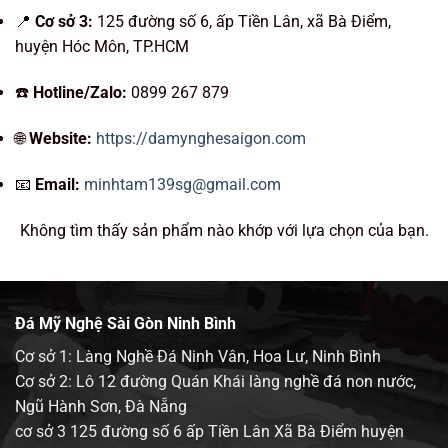
📍
Cơ sở 3:
125 đường số 6, ấp Tiền Lân, xã Bà Điểm,
huyện Hóc Môn, TP.HCM
☎️
Hotline/Zalo:
0899 267 879
🌐
Website:
https://damynghesaigon.com
📧
Email:
minhtam139sg@gmail.com
Không tìm thấy sản phẩm nào khớp với lựa chọn của bạn.
Đá Mỹ Nghệ Sài Gòn Ninh Bình
Cơ sở 1: Làng Nghề Đá Ninh Vân, Hoa Lư, Ninh Bình
Cơ sở 2: Lô 12 đường Quán Khái làng nghề đá non nước,
Ngũ Hành Sơn, Đà Nẵng
cơ sở 3 125 đường số 6 ấp Tiền Lân Xã Bà Điểm huyện