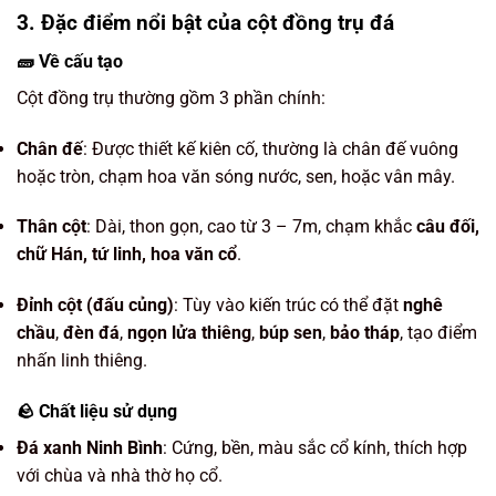
3. Đặc điểm nổi bật của cột đồng trụ đá
🧱 Về cấu tạo
Cột đồng trụ thường gồm 3 phần chính:
Chân đế
: Được thiết kế kiên cố, thường là chân đế vuông
hoặc tròn, chạm hoa văn sóng nước, sen, hoặc vân mây.
Thân cột
: Dài, thon gọn, cao từ 3 – 7m, chạm khắc
câu đối,
chữ Hán, tứ linh, hoa văn cổ
.
Đỉnh cột (đấu củng)
: Tùy vào kiến trúc có thể đặt
nghê
chầu
,
đèn đá
,
ngọn lửa thiêng
,
búp sen
,
bảo tháp
, tạo điểm
nhấn linh thiêng.
🪨 Chất liệu sử dụng
Đá xanh Ninh Bình
: Cứng, bền, màu sắc cổ kính, thích hợp
với chùa và nhà thờ họ cổ.