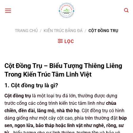
Bỏ
qua
nội
dung
TRANG CHỦ
/
KIẾN TRÚC BẰNG ĐÁ
/
CỘT ĐỒNG TRỤ
LỌC
Cột Đồng Trụ – Biểu Tượng Thiêng Liêng
Trong Kiến Trúc Tâm Linh Việt
1. Cột đồng trụ là gì?
Cột đồng trụ
là một loại trụ đá lớn, thường được dựng
trước cổng các công trình kiến trúc tâm linh như
chùa
chiền, đền đài, lăng mộ, nhà thờ họ
. Cột đồng trụ có hình
dáng giống như một cây cột cao, phía trên thường đặt
búp
sen, ngọn lửa, bảo tháp hoặc linh vật như nghê, rồng, sư
tử
… biểu tượng cho sự linh thiêng, trường tồn và bảo vệ