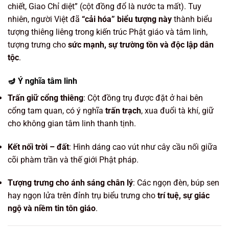
chiết, Giao Chỉ diệt” (cột đồng đổ là nước ta mất). Tuy
nhiên, người Việt đã
“cải hóa” biểu tượng này
thành biểu
tượng thiêng liêng trong kiến trúc Phật giáo và tâm linh,
tượng trưng cho
sức mạnh, sự trường tồn và độc lập dân
tộc
.
🪔 Ý nghĩa tâm linh
Trấn giữ cổng thiêng
: Cột đồng trụ được đặt ở hai bên
cổng tam quan, có ý nghĩa
trấn trạch
, xua đuổi tà khí, giữ
cho không gian tâm linh thanh tịnh.
Kết nối trời – đất
: Hình dáng cao vút như cây cầu nối giữa
cõi phàm trần và thế giới Phật pháp.
Tượng trưng cho ánh sáng chân lý
: Các ngọn đèn, búp sen
hay ngọn lửa trên đỉnh trụ biểu trưng cho
trí tuệ, sự giác
ngộ và niềm tin tôn giáo
.