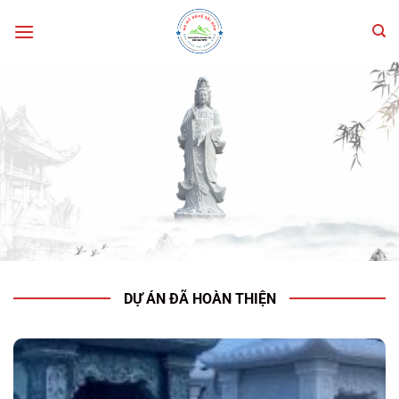
Bỏ
qua
nội
dung
DỰ ÁN ĐÃ HOÀN THIỆN