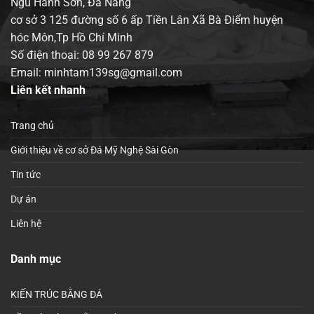
Ngũ Hành Sơn, Đà Nẵng
cơ sở 3 125 đường số 6 ấp Tiền Lân Xã Bà Điểm huyện
hóc Môn,Tp Hồ Chí Minh
Số điện thoại:
08 99 267 879
Email: minhtam139sg@gmail.com
Liên kết nhanh
Trang chủ
Giới thiệu về cơ sở Đá Mỹ Nghệ Sài Gòn
Tin tức
Dự án
Liên hệ
Danh mục
KIẾN TRÚC BẰNG ĐÁ