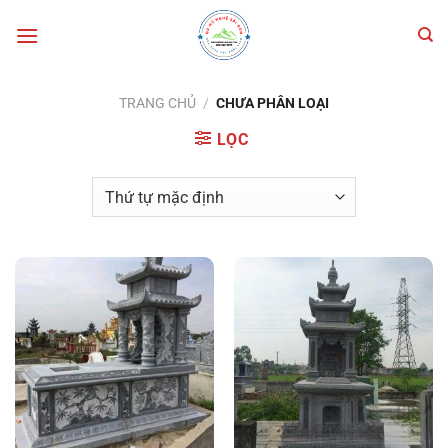
Bỏ
qua
nội
dung
TRANG CHỦ
/
CHƯA PHÂN LOẠI
LỌC