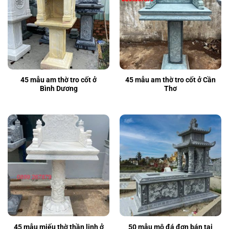
45 mẫu am thờ tro cốt ở
45 mẫu am thờ tro cốt ở Cần
Bình Dương
Thơ
45 mẫu miếu thờ thần linh ở
50 mẫu mộ đá đơn bán tại