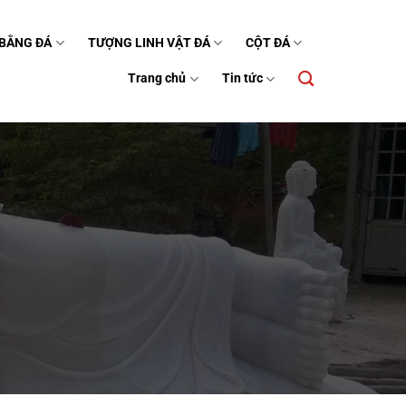
 BẰNG ĐÁ
TƯỢNG LINH VẬT ĐÁ
CỘT ĐÁ
Trang chủ
Tin tức