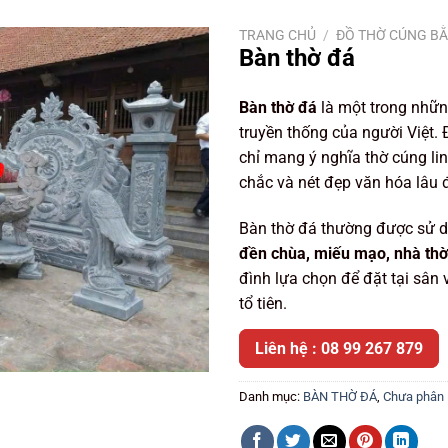
TRANG CHỦ
/
ĐỒ THỜ CÚNG B
Bàn thờ đá
Bàn thờ đá
là một trong nhữn
truyền thống của người Việt. 
chỉ mang ý nghĩa thờ cúng lin
chắc và nét đẹp văn hóa lâu đ
Bàn thờ đá thường được sử d
đền chùa, miếu mạo, nhà thờ
đình lựa chọn để đặt tại sân 
tổ tiên.
Liên hệ : 08 99 267 879
Danh mục:
BÀN THỜ ĐÁ
,
Chưa phân 