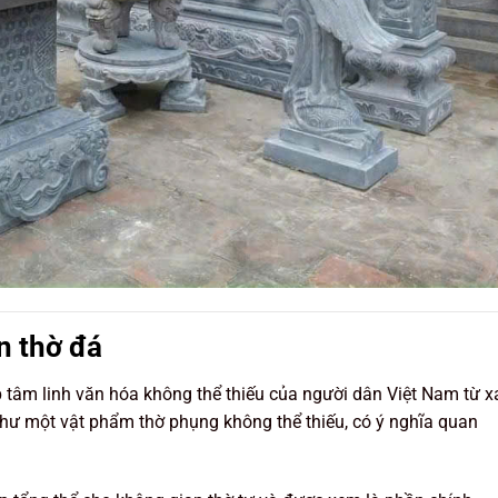
n thờ đá
 tâm linh văn hóa không thể thiếu của người dân Việt Nam từ x
hư một vật phẩm thờ phụng không thể thiếu, có ý nghĩa quan