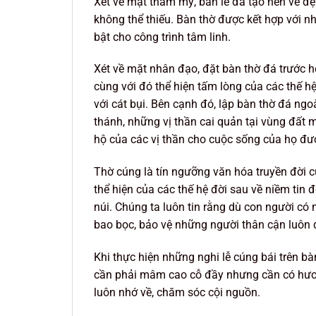
Xét về mặt thẩm mỹ, bàn lễ đá tạo nên vẻ đ
không thể thiếu. Bàn thờ được kết hợp với nh
bật cho công trình tâm linh.
Xét về mặt nhân đạo, đặt bàn thờ đá trước hế
cùng với đó thể hiện tấm lòng của các thế h
với cát bụi. Bên cạnh đó, lập bàn thờ đá ngo
thánh, những vị thần cai quản tại vùng đấ
hộ của các vị thần cho cuộc sống của họ đượ
Thờ cúng là tín ngưỡng văn hóa truyền đời c
thể hiện của các thế hệ đời sau về niềm tin 
núi. Chúng ta luôn tin rằng dù con người có m
bao bọc, bảo vệ những người thân cận luôn
Khi thực hiện những nghi lễ cúng bái trên b
cần phải mâm cao cỗ đầy nhưng cần có hương
luôn nhớ về, chăm sóc cội nguồn.