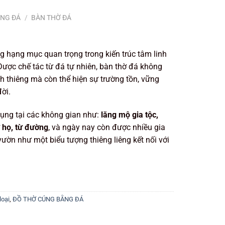
ẰNG ĐÁ
/
BÀN THỜ ĐÁ
g hạng mục quan trọng trong kiến trúc tâm linh
Được chế tác từ đá tự nhiên, bàn thờ đá không
h thiêng mà còn thể hiện sự trường tồn, vững
ời.
ụng tại các không gian như:
lăng mộ gia tộc,
 họ, từ đường
, và ngày nay còn được nhiều gia
vườn như một biểu tượng thiêng liêng kết nối với
loại
,
ĐỒ THỜ CÚNG BẰNG ĐÁ