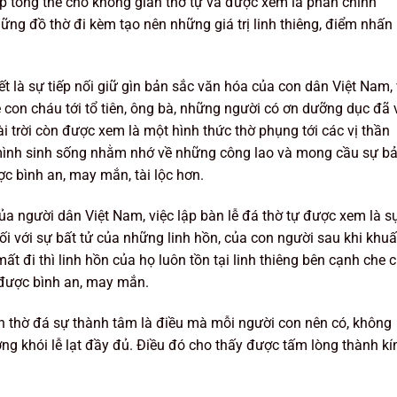
ẹp tổng thể cho không gian thờ tự và được xem là phần chính
ững đồ thờ đi kèm tạo nên những giá trị linh thiêng, điểm nhấn 
t là sự tiếp nối giữ gìn bản sắc văn hóa của con dân Việt Nam,
ệ con cháu tới tổ tiên, ông bà, những người có ơn dưỡng dục đã 
ài trời còn được xem là một hình thức thờ phụng tới các vị thần
t mình sinh sống nhằm nhớ về những công lao và mong cầu sự b
c bình an, may mắn, tài lộc hơn.
ủa người dân Việt Nam, việc lập bàn lễ đá thờ tự được xem là s
đối với sự bất tử của những linh hồn, của con người sau khi khuấ
ất đi thì linh hồn của họ luôn tồn tại linh thiêng bên cạnh che c
 được bình an, may mắn.
àn thờ đá sự thành tâm là điều mà mỗi người con nên có, không
 khói lễ lạt đầy đủ. Điều đó cho thấy được tấm lòng thành kí