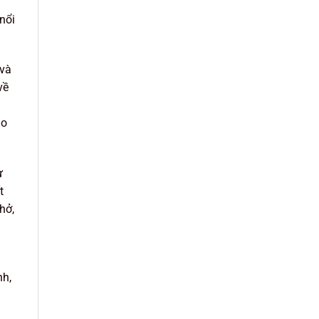
nổi
 và
về
ảo
ự
t
hở,
nh,