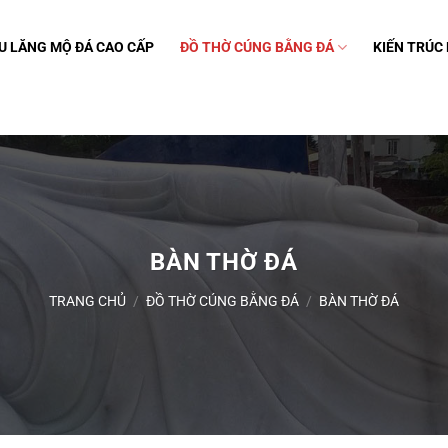
U LĂNG MỘ ĐÁ CAO CẤP
ĐỒ THỜ CÚNG BẰNG ĐÁ
KIẾN TRÚC
BÀN THỜ ĐÁ
TRANG CHỦ
/
ĐỒ THỜ CÚNG BẰNG ĐÁ
/
BÀN THỜ ĐÁ