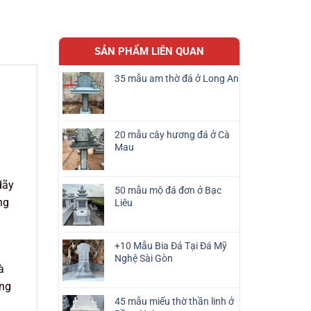
SẢN PHẨM LIÊN QUAN
35 mẫu am thờ đá ở Long An
20 mẫu cây hương đá ở Cà
Mau
dãy
50 mẫu mộ đá đơn ở Bạc
ng
Liêu
+10 Mẫu Bia Đá Tại Đá Mỹ
Nghệ Sài Gòn
à
ững
45 mẫu miếu thờ thần linh ở