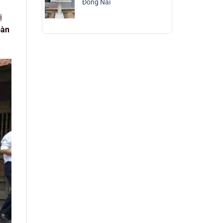
Đồng Nai
ị
bàn