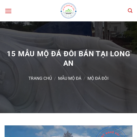
Bỏ
qua
nội
dung
15 MẪU MỘ ĐÁ ĐÔI BÁN TẠI LONG
AN
TRANG CHỦ
/
MẪU MỘ ĐÁ
/
MỘ ĐÁ ĐÔI