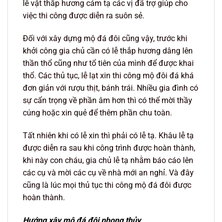
lễ vật thắp hương cảm tạ các vị đã trợ giúp cho
việc thi công được diễn ra suôn sẻ.
Đối với xây dựng mộ đá đôi cũng vậy, trước khi
khởi công gia chủ cần có lễ thắp hương dâng lên
thần thổ cũng như tổ tiên của mình để được khai
thổ. Các thủ tục, lễ lạt xin thi công mộ đôi đá khá
đơn giản với rượu thịt, bánh trái. Nhiều gia đình có
sự cẩn trọng về phần âm hơn thì có thể mời thầy
cúng hoặc xin quẻ để thêm phần chu toàn.
Tất nhiên khi có lễ xin thì phải có lễ tạ. Khâu lễ tạ
được diễn ra sau khi công trình được hoàn thành,
khi này con cháu, gia chủ lễ tạ nhằm báo cáo lên
các cụ và mời các cụ về nhà mới an nghỉ. Và đây
cũng là lúc mọi thủ tục thi công mộ đá đôi được
hoàn thành.
Hướng xây mộ đá đôi phong thủy