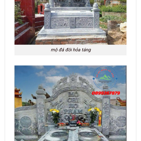
mộ đá đôi hỏa táng