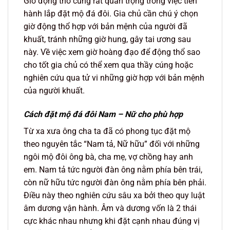
Giờ động thổ cũng rất quan trọng trong việc tiến
hành lắp đặt mộ đá đôi. Gia chủ cần chú ý chọn
giờ động thổ hợp với bản mệnh của người đã
khuất, tránh những giờ hung, gây tai ương sau
này. Về việc xem giờ hoàng đạo để động thổ sao
cho tốt gia chủ có thể xem qua thầy cúng hoặc
nghiên cứu qua tử vi những giờ hợp với bản mệnh
của người khuất.
Cách đặt mộ đá đôi Nam – Nữ cho phù hợp
Từ xa xưa ông cha ta đã có phong tục đặt mộ
theo nguyên tắc “Nam tả, Nữ hữu” đối với những
ngôi mộ đôi ông bà, cha mẹ, vợ chồng hay anh
em. Nam tả tức người đàn ông nằm phía bên trái,
còn nữ hữu tức người đàn ông nằm phía bên phải.
Điều này theo nghiên cứu sâu xa bởi theo quy luật
âm dương vận hành. Âm và dương vốn là 2 thái
cực khác nhau nhưng khi đặt cạnh nhau đúng vị