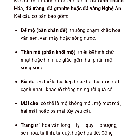
Mộ đá đôi thường được chế tác từ
đá xanh Thanh
Hóa, đá trắng, đá granite hoặc đá vàng Nghệ An
.
Kết cấu cơ bản bao gồm:
Đế mộ (bàn chân đế)
: thường chạm khắc hoa
văn sen, vân mây hoặc sóng nước.
Thân mộ (phần khối mộ)
: thiết kế hình chữ
nhật hoặc hình lục giác, gồm hai phần mộ
song song.
Bia đá
: có thể là bia kép hoặc hai bia đơn đặt
cạnh nhau, khắc rõ thông tin người quá cố.
Mái che
: có thể là mộ không mái, mộ một mái,
hai mái hoặc ba mái tùy yêu cầu.
Trang trí
: hoa văn long – ly – quy – phượng,
sen hóa, tứ linh, tứ quý, hoặc họa tiết Công