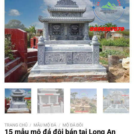
TRANG CHỦ
/
MẪU MỘ ĐÁ
/
MỘ ĐÁ ĐÔI
15 mẫu mộ đá đôi bán tại Long An