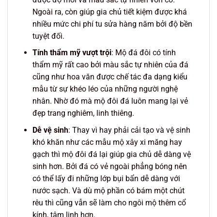
Ngoài ra, còn giúp gia chủ tiết kiệm được khá
nhiều mức chi phí tu sửa hàng năm bởi độ bền
tuyệt đối.
Tính thẩm mỹ vượt trội
: Mộ đá đôi có tính
thẩm mỹ rất cao bởi màu sắc tự nhiên của đá
cũng như hoa văn được chế tác đa dạng kiểu
mẫu từ sự khéo léo của những người nghệ
nhân. Nhờ đó mà mộ đôi đá luôn mang lại vẻ
đẹp trang nghiêm, linh thiêng.
Dễ vệ sinh
: Thay vì hay phải cải tạo và vệ sinh
khó khăn như các mẫu mộ xây xi măng hay
gạch thì mộ đôi đá lại giúp gia chủ dễ dàng vệ
sinh hơn. Bởi đá có vẻ ngoài phẳng bóng nên
có thể lấy đi những lớp bụi bẩn dễ dàng với
nước sạch. Và dù mộ phần có bám một chút
rêu thì cũng vẫn sẽ làm cho ngôi mộ thêm cổ
kính, tâm linh hơn.