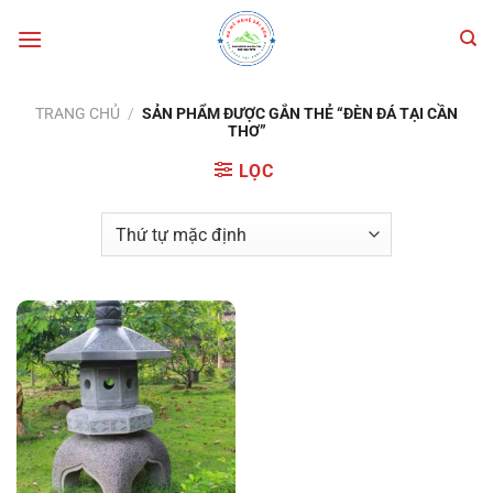
Bỏ
qua
nội
dung
TRANG CHỦ
/
SẢN PHẨM ĐƯỢC GẮN THẺ “ĐÈN ĐÁ TẠI CẦN
THƠ”
LỌC