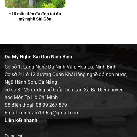
+10 mẫu đèn đá đẹp tại đá
mỹ nghệ Sài Gòn
Đá Mỹ Nghệ Sài Gòn Ninh Bình
Cơ sở 1: Làng Nghề Đá Ninh Vân, Hoa Lư, Ninh Bình
Cơ sở 2: Lô 12 đường Quán Khái làng nghề đá non nước,
Ngũ Hành Sơn, Đà Nẵng
cơ sở 3 125 đường số 6 ấp Tiền Lân Xã Bà Điểm huyện
hóc Môn,Tp Hồ Chí Minh
Số điện thoại:
08 99 267 879
Email: minhtam139sg@gmail.com
Liên kết nhanh
Trang chủ