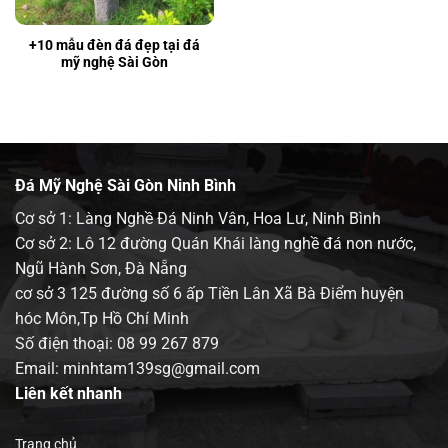
+10 mẫu đèn đá đẹp tại đá
mỹ nghệ Sài Gòn
Đá Mỹ Nghệ Sài Gòn Ninh Bình
Cơ sở 1: Làng Nghề Đá Ninh Vân, Hoa Lư, Ninh Bình
Cơ sở 2: Lô 12 đường Quán Khái làng nghề đá non nước,
Ngũ Hành Sơn, Đà Nẵng
cơ sở 3 125 đường số 6 ấp Tiền Lân Xã Bà Điểm huyện
hóc Môn,Tp Hồ Chí Minh
Số điện thoại:
08 99 267 879
Email: minhtam139sg@gmail.com
Liên kết nhanh
Trang chủ