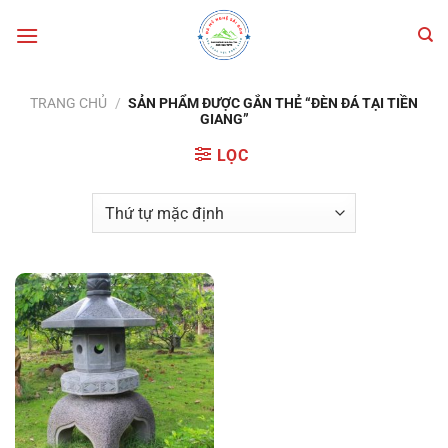
Bỏ
qua
nội
dung
TRANG CHỦ
/
SẢN PHẨM ĐƯỢC GẮN THẺ “ĐÈN ĐÁ TẠI TIỀN
GIANG”
LỌC