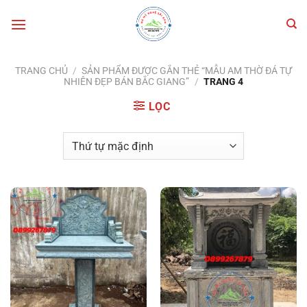
Bỏ
qua
nội
dung
TRANG CHỦ
/
SẢN PHẨM ĐƯỢC GẮN THẺ “MẪU AM THỜ ĐÁ TỰ
NHIÊN ĐẸP BÁN BẮC GIANG”
/
TRANG 4
LỌC