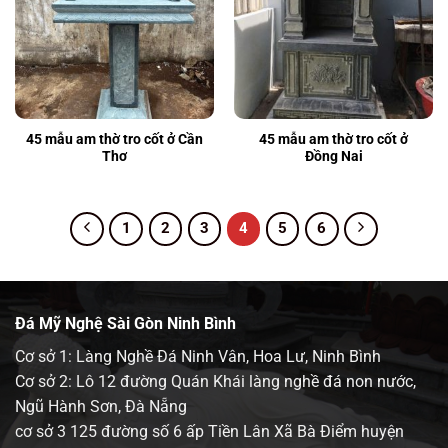
45 mẫu am thờ tro cốt ở Cần
45 mẫu am thờ tro cốt ở
Thơ
Đồng Nai
1
2
3
4
5
6
Đá Mỹ Nghệ Sài Gòn Ninh Bình
Cơ sở 1: Làng Nghề Đá Ninh Vân, Hoa Lư, Ninh Bình
Cơ sở 2: Lô 12 đường Quán Khái làng nghề đá non nước,
Ngũ Hành Sơn, Đà Nẵng
cơ sở 3 125 đường số 6 ấp Tiền Lân Xã Bà Điểm huyện