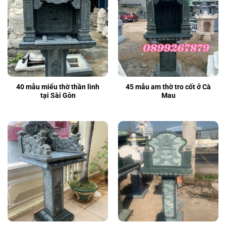
40 mẫu miếu thờ thần linh
45 mẫu am thờ tro cốt ở Cà
tại Sài Gòn
Mau