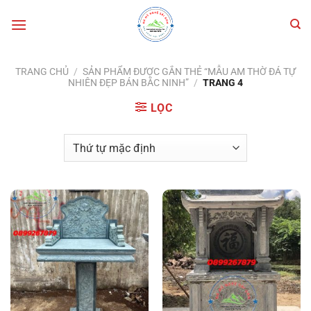
Bỏ
qua
nội
dung
TRANG CHỦ
/
SẢN PHẨM ĐƯỢC GẮN THẺ “MẪU AM THỜ ĐÁ TỰ
NHIÊN ĐẸP BÁN BẮC NINH”
/
TRANG 4
LỌC