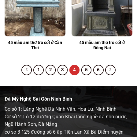
45 mẫu am thờ tro cốt ở Cần
45 mẫu am thờ tro cốt ở
Thơ
Đồng Nai
1
2
3
4
5
6
Đá Mỹ Nghệ Sài Gòn Ninh Bình
Cơ sở 1: Làng Nghề Đá Ninh Vân, Hoa Lư, Ninh Bình
Cơ sở 2: Lô 12 đường Quán Khái làng nghề đá non nước,
Ngũ Hành Sơn, Đà Nẵng
cơ sở 3 125 đường số 6 ấp Tiền Lân Xã Bà Điểm huyện