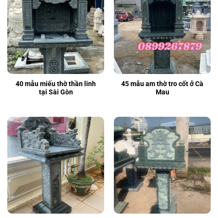
40 mẫu miếu thờ thần linh
45 mẫu am thờ tro cốt ở Cà
tại Sài Gòn
Mau