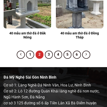
40 mẫu am thờ đá ở Đắk
40 mẫu am thờ đá ở Đồng
Nông
Tháp
1
2
3
4
5
6
Đá Mỹ Nghệ Sài Gòn Ninh Bình
Cơ sở 1: Làng Nghề Đá Ninh Vân, Hoa Lư, Ninh Bình
Cơ sở 2: Lô 12 đường Quán Khái làng nghề đá non nước,
Ngũ Hành Sơn, Đà Nẵng
cơ sở 3 125 đường số 6 ấp Tiền Lân Xã Bà Điểm huyện