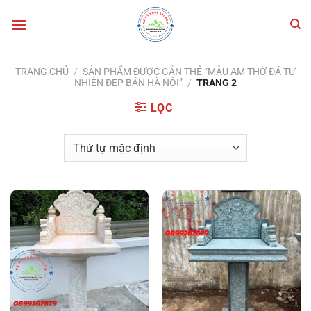
Bỏ
qua
nội
dung
TRANG CHỦ
/
SẢN PHẨM ĐƯỢC GẮN THẺ “MẪU AM THỜ ĐÁ TỰ
NHIÊN ĐẸP BÁN HÀ NỘI”
/
TRANG 2
LỌC