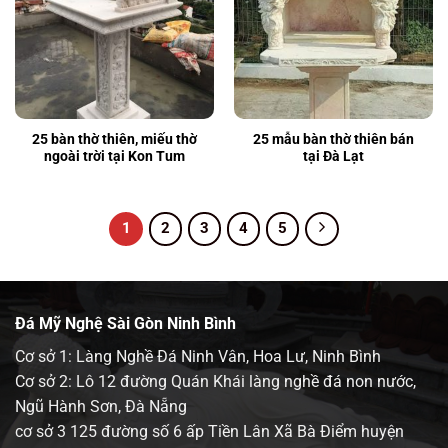
25 bàn thờ thiên, miếu thờ
25 mẫu bàn thờ thiên bán
ngoài trời tại Kon Tum
tại Đà Lạt
1
2
3
4
5
Đá Mỹ Nghệ Sài Gòn Ninh Bình
Cơ sở 1: Làng Nghề Đá Ninh Vân, Hoa Lư, Ninh Bình
Cơ sở 2: Lô 12 đường Quán Khái làng nghề đá non nước,
Ngũ Hành Sơn, Đà Nẵng
cơ sở 3 125 đường số 6 ấp Tiền Lân Xã Bà Điểm huyện