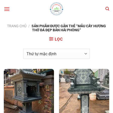
Bỏ
qua
nội
dung
TRANG CHỦ
/
SẢN PHẨM ĐƯỢC GẮN THẺ “MẪU CÂY HƯƠNG
THỜ ĐÁ ĐẸP BÁN HẢI PHÒNG”
LỌC