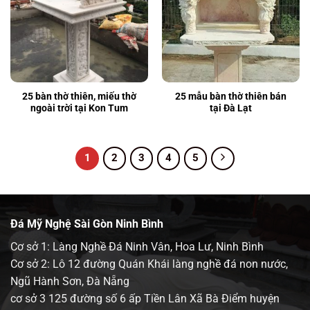
25 bàn thờ thiên, miếu thờ
25 mẫu bàn thờ thiên bán
ngoài trời tại Kon Tum
tại Đà Lạt
1
2
3
4
5
Đá Mỹ Nghệ Sài Gòn Ninh Bình
Cơ sở 1: Làng Nghề Đá Ninh Vân, Hoa Lư, Ninh Bình
Cơ sở 2: Lô 12 đường Quán Khái làng nghề đá non nước,
Ngũ Hành Sơn, Đà Nẵng
cơ sở 3 125 đường số 6 ấp Tiền Lân Xã Bà Điểm huyện