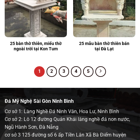
25 bàn thờ thiên, miếu thờ
25 mẫu bàn thờ thiên bán
ngoài trời tại Kon Tum
tại Đà Lạt
1
2
3
4
5
Đá Mỹ Nghệ Sài Gòn Ninh Bình
Cơ sở 1: Làng Nghề Đá Ninh Vân, Hoa Lư, Ninh Bình
Cơ sở 2: Lô 12 đường Quán Khái làng nghề đá non nước,
Ngũ Hành Sơn, Đà Nẵng
cơ sở 3 125 đường số 6 ấp Tiền Lân Xã Bà Điểm huyện