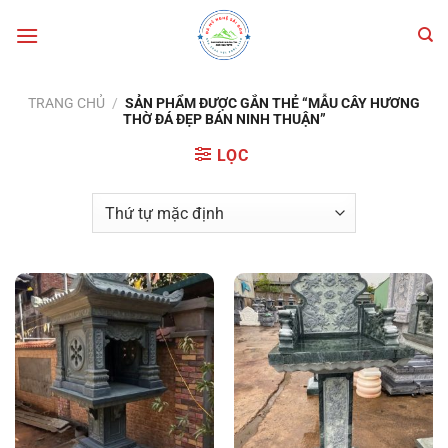
Bỏ
qua
nội
dung
TRANG CHỦ
/
SẢN PHẨM ĐƯỢC GẮN THẺ “MẪU CÂY HƯƠNG
THỜ ĐÁ ĐẸP BÁN NINH THUẬN”
LỌC