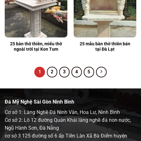
25 bàn thờ thiên, miếu thờ
25 mẫu bàn thờ thiên bán
ngoài trời tại Kon Tum
tại Đà Lạt
1
2
3
4
5
Đá Mỹ Nghệ Sài Gòn Ninh Bình
Cơ sở 1: Làng Nghề Đá Ninh Vân, Hoa Lư, Ninh Bình
Cơ sở 2: Lô 12 đường Quán Khái làng nghề đá non nước,
Ngũ Hành Sơn, Đà Nẵng
cơ sở 3 125 đường số 6 ấp Tiền Lân Xã Bà Điểm huyện