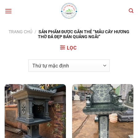
Bỏ
qua
nội
dung
TRANG CHỦ
/
SẢN PHẨM ĐƯỢC GẮN THẺ “MẪU CÂY HƯƠNG
THỜ ĐÁ ĐẸP BÁN QUẢNG NGÃI”
LỌC