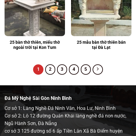
25 bàn thờ thiên, miếu thờ
25 mẫu bàn thờ thiên bán
ngoài trời tại Kon Tum
tại Đà Lạt
1
2
3
4
5
Đá Mỹ Nghệ Sài Gòn Ninh Bình
Cơ sở 1: Làng Nghề Đá Ninh Vân, Hoa Lư, Ninh Bình
Cơ sở 2: Lô 12 đường Quán Khái làng nghề đá non nước,
Ngũ Hành Sơn, Đà Nẵng
cơ sở 3 125 đường số 6 ấp Tiền Lân Xã Bà Điểm huyện