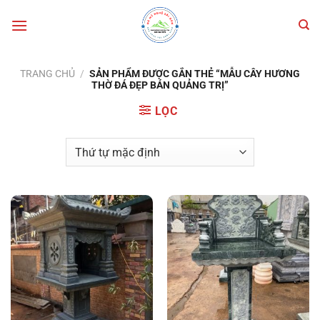
Bỏ
qua
nội
dung
TRANG CHỦ
/
SẢN PHẨM ĐƯỢC GẮN THẺ “MẪU CÂY HƯƠNG
THỜ ĐÁ ĐẸP BÁN QUẢNG TRỊ”
LỌC