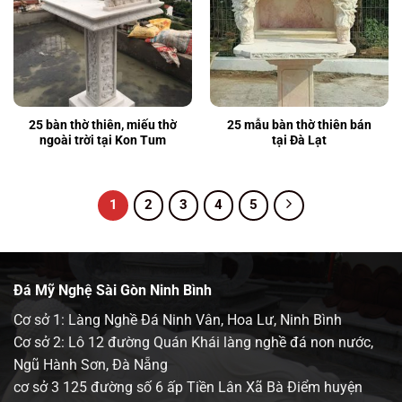
25 bàn thờ thiên, miếu thờ
25 mẫu bàn thờ thiên bán
ngoài trời tại Kon Tum
tại Đà Lạt
1
2
3
4
5
Đá Mỹ Nghệ Sài Gòn Ninh Bình
Cơ sở 1: Làng Nghề Đá Ninh Vân, Hoa Lư, Ninh Bình
Cơ sở 2: Lô 12 đường Quán Khái làng nghề đá non nước,
Ngũ Hành Sơn, Đà Nẵng
cơ sở 3 125 đường số 6 ấp Tiền Lân Xã Bà Điểm huyện