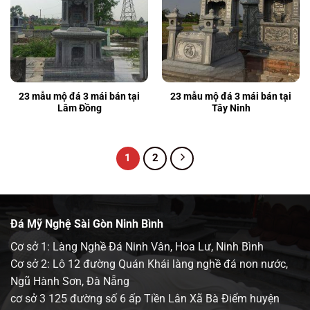
23 mẫu mộ đá 3 mái bán tại
23 mẫu mộ đá 3 mái bán tại
Lâm Đồng
Tây Ninh
1
2
Đá Mỹ Nghệ Sài Gòn Ninh Bình
Cơ sở 1: Làng Nghề Đá Ninh Vân, Hoa Lư, Ninh Bình
Cơ sở 2: Lô 12 đường Quán Khái làng nghề đá non nước,
Ngũ Hành Sơn, Đà Nẵng
cơ sở 3 125 đường số 6 ấp Tiền Lân Xã Bà Điểm huyện