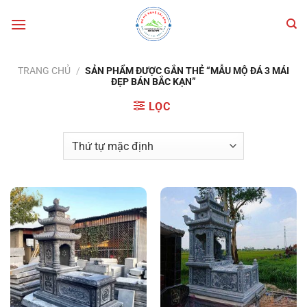
Bỏ
qua
nội
dung
TRANG CHỦ
/
SẢN PHẨM ĐƯỢC GẮN THẺ “MẪU MỘ ĐÁ 3 MÁI
ĐẸP BÁN BẮC KẠN”
LỌC