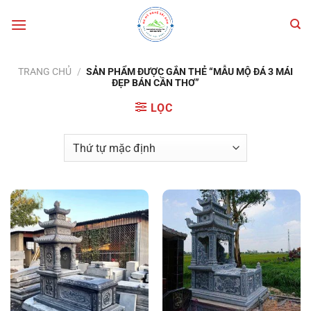
Bỏ
qua
nội
dung
TRANG CHỦ
/
SẢN PHẨM ĐƯỢC GẮN THẺ “MẪU MỘ ĐÁ 3 MÁI
ĐẸP BÁN CẦN THƠ”
LỌC