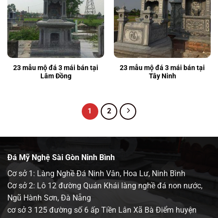
23 mẫu mộ đá 3 mái bán tại
23 mẫu mộ đá 3 mái bán tại
Lâm Đồng
Tây Ninh
1
2
Đá Mỹ Nghệ Sài Gòn Ninh Bình
Cơ sở 1: Làng Nghề Đá Ninh Vân, Hoa Lư, Ninh Bình
Cơ sở 2: Lô 12 đường Quán Khái làng nghề đá non nước,
Ngũ Hành Sơn, Đà Nẵng
cơ sở 3 125 đường số 6 ấp Tiền Lân Xã Bà Điểm huyện