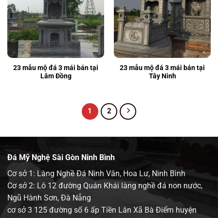
23 mẫu mộ đá 3 mái bán tại
23 mẫu mộ đá 3 mái bán tại
Lâm Đồng
Tây Ninh
1
2
Đá Mỹ Nghệ Sài Gòn Ninh Bình
Cơ sở 1: Làng Nghề Đá Ninh Vân, Hoa Lư, Ninh Bình
Cơ sở 2: Lô 12 đường Quán Khái làng nghề đá non nước,
Ngũ Hành Sơn, Đà Nẵng
cơ sở 3 125 đường số 6 ấp Tiền Lân Xã Bà Điểm huyện