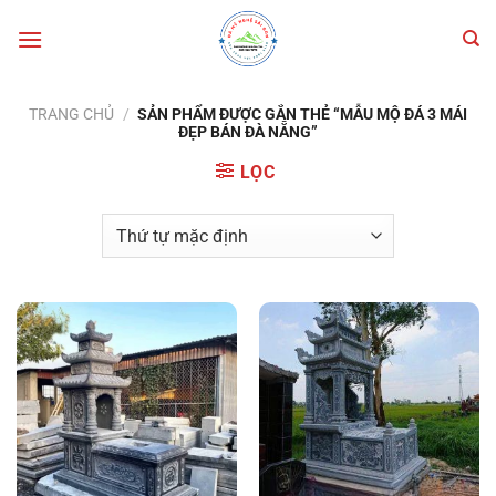
Bỏ
qua
nội
dung
TRANG CHỦ
/
SẢN PHẨM ĐƯỢC GẮN THẺ “MẪU MỘ ĐÁ 3 MÁI
ĐẸP BÁN ĐÀ NẴNG”
LỌC