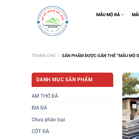
Bỏ
qua
MẪU MỘ ĐÁ
MẪ
nội
dung
TRANG CHỦ
/
SẢN PHẨM ĐƯỢC GẮN THẺ “MẪU MỘ ĐÁ
DANH MỤC SẢN PHẨM
AM THỜ ĐÁ
BIA ĐÁ
Chưa phân loại
CỘT ĐÁ