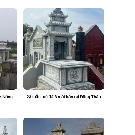
ắk Nông
23 mẫu mộ đá 3 mái bán tại Đồng Tháp