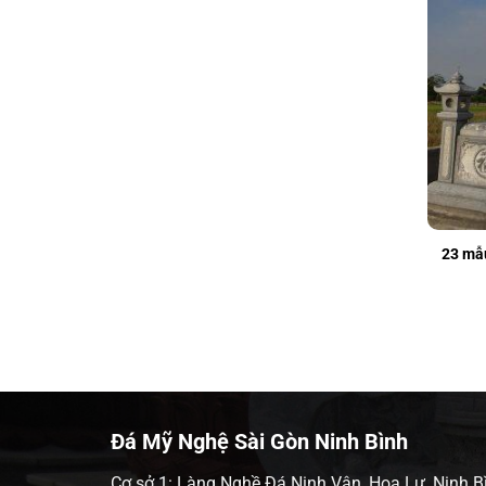
23 mẫu
Đá Mỹ Nghệ Sài Gòn Ninh Bình
Cơ sở 1: Làng Nghề Đá Ninh Vân, Hoa Lư, Ninh B