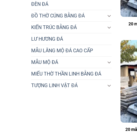
ĐÈN ĐÁ
ĐỒ THỜ CÚNG BẰNG ĐÁ
20 m
KIẾN TRÚC BẰNG ĐÁ
LƯ HƯƠNG ĐÁ
MẪU LĂNG MỘ ĐÁ CAO CẤP
MẪU MỘ ĐÁ
MIẾU THỜ THẦN LINH BẰNG ĐÁ
TƯỢNG LINH VẬT ĐÁ
20 mẫ