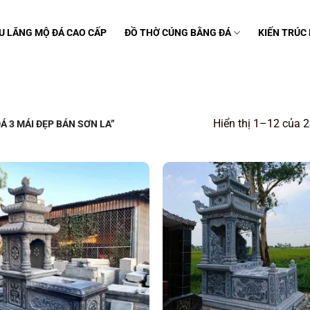
U LĂNG MỘ ĐÁ CAO CẤP
ĐỒ THỜ CÚNG BẰNG ĐÁ
KIẾN TRÚC
Hiển thị 1–12 của 2
 3 MÁI ĐẸP BÁN SƠN LA”