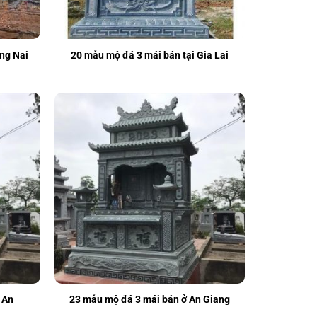
ng Nai
20 mẫu mộ đá 3 mái bán tại Gia Lai
 An
23 mẫu mộ đá 3 mái bán ở An Giang