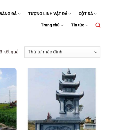
 BẰNG ĐÁ
TƯỢNG LINH VẬT ĐÁ
CỘT ĐÁ
Trang chủ
Tin tức
3 kết quả