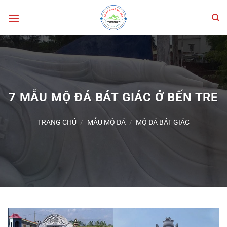
Bỏ
qua
nội
dung
7 MẪU MỘ ĐÁ BÁT GIÁC Ở BẾN TRE
TRANG CHỦ
/
MẪU MỘ ĐÁ
/
MỘ ĐÁ BÁT GIÁC