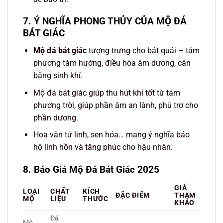
7. Ý NGHĨA PHONG THỦY CỦA MỘ ĐÁ
BÁT GIÁC
Mộ đá bát giác
tượng trưng cho bát quái – tám
phương tám hướng, điều hòa âm dương, cân
bằng sinh khí.
Mộ đá bát giác giúp thu hút khí tốt từ tám
phương trời, giúp phần âm an lành, phù trợ cho
phần dương.
Hoa văn tứ linh, sen hóa… mang ý nghĩa bảo
hộ linh hồn và tăng phúc cho hậu nhân.
8. Báo Giá Mộ Đá Bát Giác 2025
GIÁ
LOẠI
CHẤT
KÍCH
ĐẶC ĐIỂM
THAM
MỘ
LIỆU
THƯỚC
KHẢO
Đá
Mộ