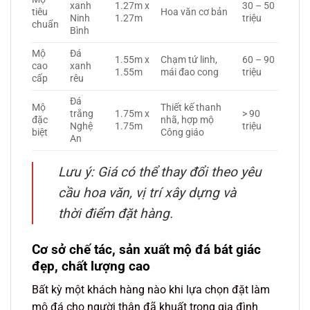
xanh
1.27m x
30 – 50
tiêu
Hoa văn cơ bản
Ninh
1.27m
triệu
chuẩn
Bình
Mộ
Đá
1.55m x
Chạm tứ linh,
60 – 90
cao
xanh
1.55m
mái đao cong
triệu
cấp
rêu
Đá
Mộ
Thiết kế thanh
trắng
1.75m x
> 90
đặc
nhã, hợp mộ
Nghệ
1.75m
triệu
biệt
Công giáo
An
Lưu ý: Giá có thể thay đổi theo yêu
cầu hoa văn, vị trí xây dựng và
thời điểm đặt hàng.
Cơ sở chế tác, sản xuất mộ đá bát giác
đẹp, chất lượng cao
Bất kỳ một khách hàng nào khi lựa chọn đặt làm
mộ đá cho người thân đã khuất trong gia đình