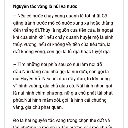
Nguyên tắc vàng là núi và nước
– Nếu có nước chảy xung quanh là tốt nhất.Cố
gắng tránh trước mộ có nước xung xạ hoặc thẳng
đến thẳng đi.Thủy là nguồn của tiền của, là ngoại
khí của sinh khí, nếu chảy quanh huyệt mộ là sinh
thủy, vượng, nếu đi không về, tiền của tiêu tán, là
đất không vong, còn gọi là tử địa hoặc tuyệt địa.
– Tìm những nơi phía sau có núi làm nơi đỡ
đầu.Núi đằng sau nhà gọi là núi dựa, còn gọi là
núi Huyền Vũ. Nếu núi dựa đầy đặn, to lớn hùng
vĩ, hình vuông, gia chủ giàu có. Núi hình nhọn gọi
là núi hình chim phượng, nữ gia chủ phát tài phát
phúc.Núi hình mâm xôi, gọi là hình cái chuông
vàng, gia chủ phát quan.
Đó là hai nguyên tắc vàng trong chọn thế đất và
lập phương vị mộ phần, lập hướng xây mộ chuẩn