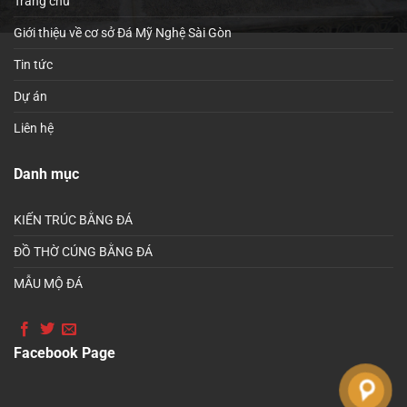
Trang chủ
Giới thiệu về cơ sở Đá Mỹ Nghệ Sài Gòn
Tin tức
Dự án
Liên hệ
Danh mục
KIẾN TRÚC BẰNG ĐÁ
ĐỒ THỜ CÚNG BẰNG ĐÁ
MẪU MỘ ĐÁ
Facebook Page