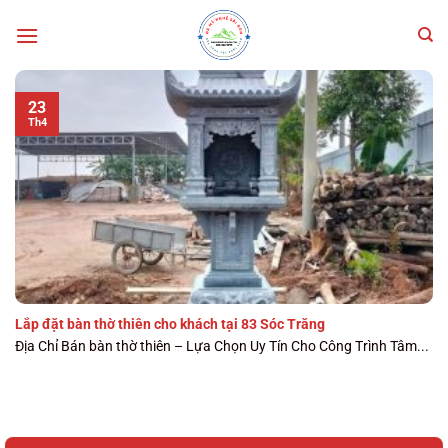
Bỏ
qua
nội
dung
23
Th4
Lắp đặt bàn thờ thiên cho khách tại 83 Sóc Trăng
Địa Chỉ Bán bàn thờ thiên – Lựa Chọn Uy Tín Cho Công Trình Tâm...