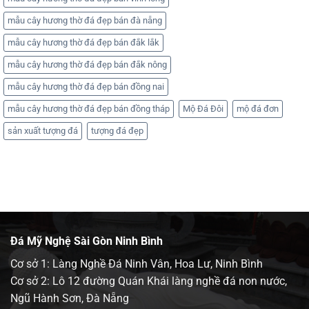
mẫu cây hương thờ đá đẹp bán đà nẵng
mẫu cây hương thờ đá đẹp bán đắk lắk
mẫu cây hương thờ đá đẹp bán đắk nông
mẫu cây hương thờ đá đẹp bán đồng nai
mẫu cây hương thờ đá đẹp bán đồng tháp
Mộ Đá Đôi
mộ đá đơn
sản xuất tượng đá
tượng đá đẹp
Đá Mỹ Nghệ Sài Gòn Ninh Bình
Cơ sở 1: Làng Nghề Đá Ninh Vân, Hoa Lư, Ninh Bình
Cơ sở 2: Lô 12 đường Quán Khái làng nghề đá non nước,
Ngũ Hành Sơn, Đà Nẵng