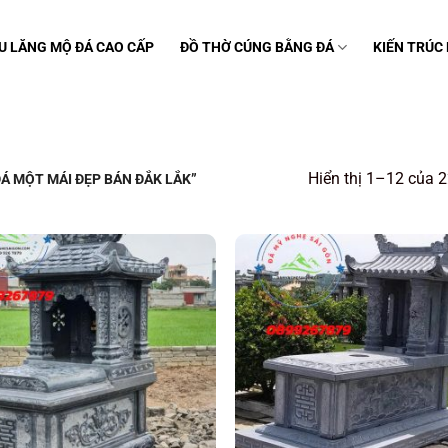
U LĂNG MỘ ĐÁ CAO CẤP
ĐỒ THỜ CÚNG BẰNG ĐÁ
KIẾN TRÚC
Hiển thị 1–12 của 2
Á MỘT MÁI ĐẸP BÁN ĐẮK LẮK”