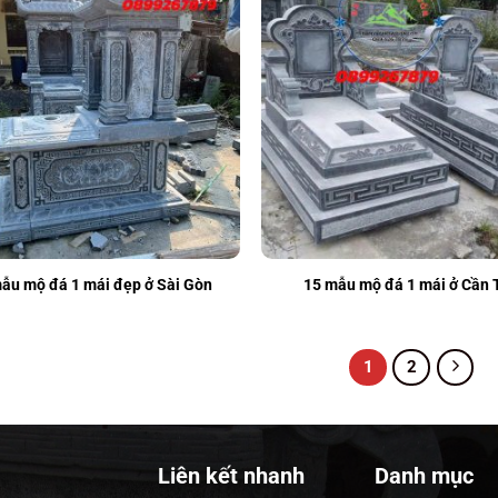
ẫu mộ đá 1 mái đẹp ở Sài Gòn
15 mẫu mộ đá 1 mái ở Cần 
1
2
Liên kết nhanh
Danh mục