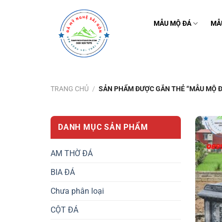
Bỏ
qua
MẪU MỘ ĐÁ
MẪ
nội
dung
TRANG CHỦ
/
SẢN PHẨM ĐƯỢC GẮN THẺ “MẪU MỘ Đ
DANH MỤC SẢN PHẨM
AM THỜ ĐÁ
BIA ĐÁ
Chưa phân loại
CỘT ĐÁ