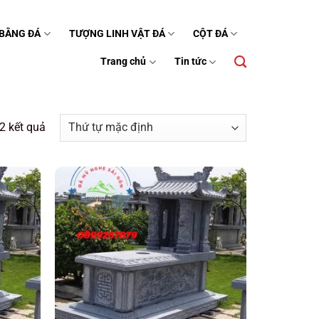
 BẰNG ĐÁ
TƯỢNG LINH VẬT ĐÁ
CỘT ĐÁ
Trang chủ
Tin tức
2 kết quả