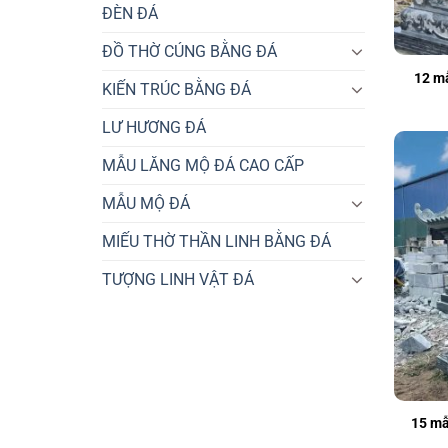
ĐÈN ĐÁ
ĐỒ THỜ CÚNG BẰNG ĐÁ
12 m
KIẾN TRÚC BẰNG ĐÁ
LƯ HƯƠNG ĐÁ
MẪU LĂNG MỘ ĐÁ CAO CẤP
MẪU MỘ ĐÁ
MIẾU THỜ THẦN LINH BẰNG ĐÁ
TƯỢNG LINH VẬT ĐÁ
15 mẫ