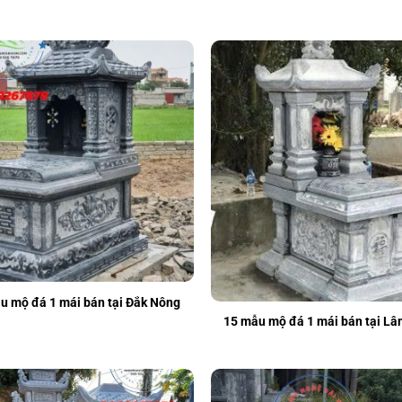
u mộ đá 1 mái bán tại Đắk Nông
15 mẫu mộ đá 1 mái bán tại L