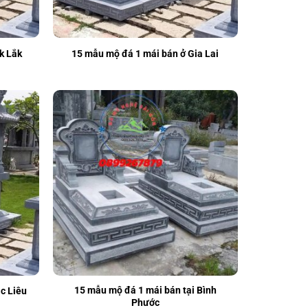
k Lắk
15 mẫu mộ đá 1 mái bán ở Gia Lai
15 mẫu mộ đá 1 mái bán tại Bình
c Liêu
Phước