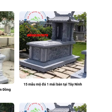
15 mẫu mộ đá 1 mái bán tại Tây Ninh
âm Đồng