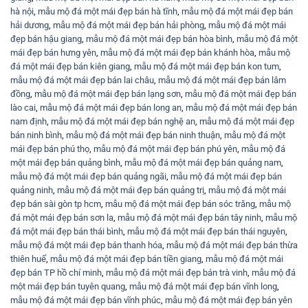
hà nội
,
mẫu mộ đá một mái đẹp bán hà tĩnh
,
mẫu mộ đá một mái đẹp bán
hải dương
,
mẫu mộ đá một mái đẹp bán hải phòng
,
mẫu mộ đá một mái
đẹp bán hậu giang
,
mẫu mộ đá một mái đẹp bán hòa bình
,
mẫu mộ đá một
mái đẹp bán hưng yên
,
mẫu mộ đá một mái đẹp bán khánh hòa
,
mẫu mộ
đá một mái đẹp bán kiên giang
,
mẫu mộ đá một mái đẹp bán kon tum
,
mẫu mộ đá một mái đẹp bán lai châu
,
mẫu mộ đá một mái đẹp bán lâm
đồng
,
mẫu mộ đá một mái đẹp bán lạng sơn
,
mẫu mộ đá một mái đẹp bán
lào cai
,
mẫu mộ đá một mái đẹp bán long an
,
mẫu mộ đá một mái đẹp bán
nam định
,
mẫu mộ đá một mái đẹp bán nghệ an
,
mẫu mộ đá một mái đẹp
bán ninh bình
,
mẫu mộ đá một mái đẹp bán ninh thuận
,
mẫu mộ đá một
mái đẹp bán phú thọ
,
mẫu mộ đá một mái đẹp bán phú yên
,
mẫu mộ đá
một mái đẹp bán quảng bình
,
mẫu mộ đá một mái đẹp bán quảng nam
,
mẫu mộ đá một mái đẹp bán quảng ngãi
,
mẫu mộ đá một mái đẹp bán
quảng ninh
,
mẫu mộ đá một mái đẹp bán quảng trị
,
mẫu mộ đá một mái
đẹp bán sài gòn tp hcm
,
mẫu mộ đá một mái đẹp bán sóc trăng
,
mẫu mộ
đá một mái đẹp bán sơn la
,
mẫu mộ đá một mái đẹp bán tây ninh
,
mẫu mộ
đá một mái đẹp bán thái bình
,
mẫu mộ đá một mái đẹp bán thái nguyên
,
mẫu mộ đá một mái đẹp bán thanh hóa
,
mẫu mộ đá một mái đẹp bán thừa
thiên huế
,
mẫu mộ đá một mái đẹp bán tiền giang
,
mẫu mộ đá một mái
đẹp bán TP hồ chí minh
,
mẫu mộ đá một mái đẹp bán trà vinh
,
mẫu mộ đá
một mái đẹp bán tuyên quang
,
mẫu mộ đá một mái đẹp bán vĩnh long
,
mẫu mộ đá một mái đẹp bán vĩnh phúc
,
mẫu mộ đá một mái đẹp bán yên