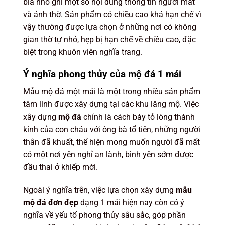
bia nhỏ ghi một số nội dung thông tin người mất
và ảnh thờ. Sản phẩm có chiều cao khá hạn chế vì
vậy thường được lựa chọn ở những nơi có không
gian thờ tự nhỏ, hẹp bị hạn chế về chiều cao, đặc
biệt trong khuôn viên nghĩa trang.
Ý nghĩa phong thủy của mộ đá 1 mái
Mẫu mộ đá một mái là một trong nhiều sản phẩm
tâm linh được xây dựng tại các khu lăng mộ. Việc
xây dựng
mộ đá
chính là cách bày tỏ lòng thành
kính của con cháu với ông bà tổ tiên, những người
thân đã khuất, thể hiện mong muốn người đã mất
có một nơi yên nghỉ an lành, bình yên sớm được
đầu thai ở khiếp mới.
Ngoài ý nghĩa trên, việc lựa chọn xây dựng
mẫu
mộ đá đơn đẹp
dạng 1 mái hiện nay còn có ý
nghĩa về yếu tố phong thủy sâu sắc, góp phần