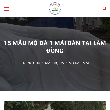
Bỏ
qua
nội
dung
15 MẪU MỘ ĐÁ 1 MÁI BÁN TẠI LÂM
ĐỒNG
TRANG CHỦ
/
MẪU MỘ ĐÁ
/
MỘ ĐÁ 1 MÁI