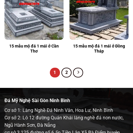
15 mẫu mộ đá 1 mái ở Cần
15 mẫu mộ đá 1 mái ở Đồng
Thơ
Tháp
1
2
Đá Mỹ Nghệ Sài Gòn Ninh Bình
Cơ sở 1: Làng Nghề Đá Ninh Vân, Hoa Lư, Ninh Bình
Cơ sở 2: Lô 12 đường Quán Khái làng nghề đá non nước,
Ngũ Hành Sơn, Đà Nẵng
cơ sở 3 125 đường số 6 ấp Tiền Lân Xã Bà Điểm huyện