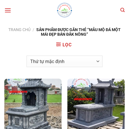
Bỏ
qua
nội
dung
TRANG CHỦ
/
SẢN PHẨM ĐƯỢC GẮN THẺ “MẪU MỘ ĐÁ MỘT
MÁI ĐẸP BÁN ĐẮK NÔNG”
LỌC