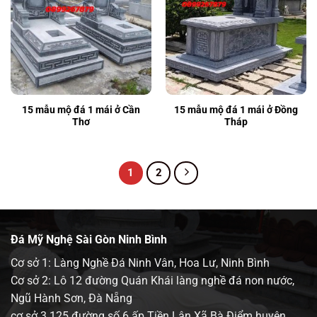
15 mẫu mộ đá 1 mái ở Cần
15 mẫu mộ đá 1 mái ở Đồng
Thơ
Tháp
1
2
Đá Mỹ Nghệ Sài Gòn Ninh Bình
Cơ sở 1: Làng Nghề Đá Ninh Vân, Hoa Lư, Ninh Bình
Cơ sở 2: Lô 12 đường Quán Khái làng nghề đá non nước,
Ngũ Hành Sơn, Đà Nẵng
cơ sở 3 125 đường số 6 ấp Tiền Lân Xã Bà Điểm huyện