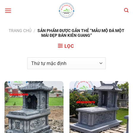
Bỏ
qua
nội
dung
TRANG CHỦ
/
SẢN PHẨM ĐƯỢC GẮN THẺ “MẪU MỘ ĐÁ MỘT
MÁI ĐẸP BÁN KIÊN GIANG”
LỌC