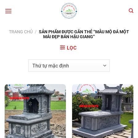
Bỏ
qua
nội
dung
TRANG CHỦ
/
SẢN PHẨM ĐƯỢC GẮN THẺ “MẪU MỘ ĐÁ MỘT
MÁI ĐẸP BÁN HẬU GIANG”
LỌC