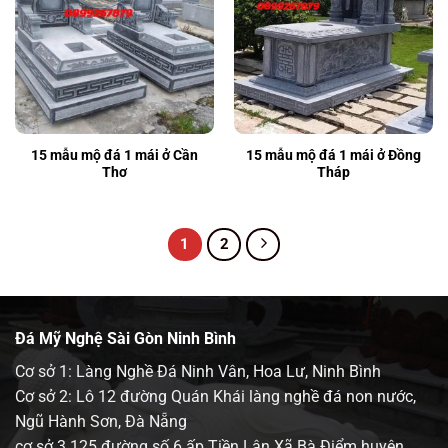
15 mẫu mộ đá 1 mái ở Cần
15 mẫu mộ đá 1 mái ở Đồng
Thơ
Tháp
1
2
Đá Mỹ Nghệ Sài Gòn Ninh Bình
Cơ sở 1: Làng Nghề Đá Ninh Vân, Hoa Lư, Ninh Bình
Cơ sở 2: Lô 12 đường Quán Khái làng nghề đá non nước,
Ngũ Hành Sơn, Đà Nẵng
cơ sở 3 125 đường số 6 ấp Tiền Lân Xã Bà Điểm huyện