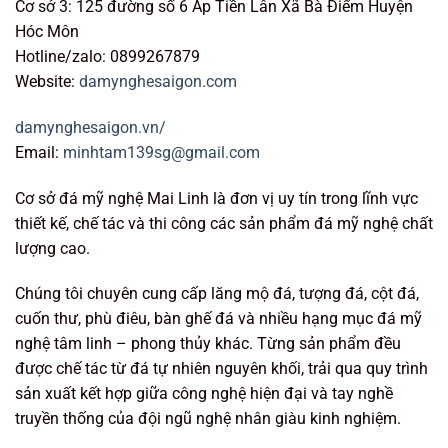
Cơ sở 3: 125 đường số 6 Ấp Tiền Lân Xã Bà Điểm Huyện
Hóc Môn
Hotline/zalo: 0899267879
Website:
damynghesaigon.com
damynghesaigon.vn/
Email:
minhtam139sg@gmail.com
Cơ sở đá mỹ nghệ Mai Linh là đơn vị uy tín trong lĩnh vực
thiết kế, chế tác và thi công các sản phẩm đá mỹ nghệ chất
lượng cao.
Chúng tôi chuyên cung cấp lăng mộ đá, tượng đá, cột đá,
cuốn thư, phù điêu, bàn ghế đá và nhiều hạng mục đá mỹ
nghệ tâm linh – phong thủy khác. Từng sản phẩm đều
được chế tác từ đá tự nhiên nguyên khối, trải qua quy trình
sản xuất kết hợp giữa công nghệ hiện đại và tay nghề
truyền thống của đội ngũ nghệ nhân giàu kinh nghiệm.