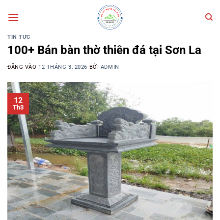
Bỏ
qua
nội
TIN TỨC
dung
100+ Bán bàn thờ thiên đá tại Sơn La
ĐĂNG VÀO
12 THÁNG 3, 2026
BỞI
ADMIN
12
Th3