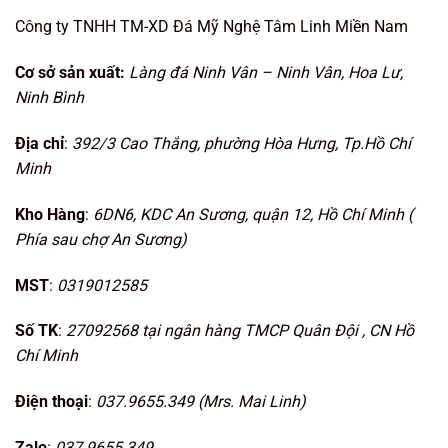
Công ty TNHH TM-XD Đá Mỹ Nghệ Tâm Linh Miền Nam
Cơ sở sản xuất:
Làng đá Ninh Vân – Ninh Vân, Hoa Lư,
Ninh Bình
Địa chỉ
:
392/3 Cao Thắng, phường Hòa Hưng, Tp.Hồ Chí
Minh
Kho Hàng
:
6DN6, KDC An Sương, quận 12, Hồ Chí Minh (
Phía sau chợ An Sương)
MST
:
0319012585
Số TK
:
27092568 tại ngân hàng TMCP Quân Đội , CN Hồ
Chí Minh
Điện thoại
:
037.9655.349 (Mrs. Mai Linh)
Zalo
:
037.9655.349