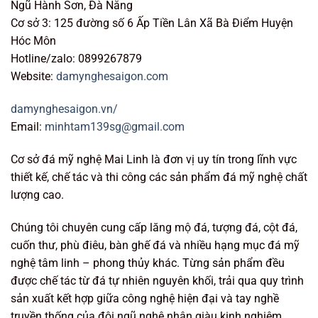
Ngũ Hành Sơn, Đà Nẵng
Cơ sở 3: 125 đường số 6 Ấp Tiền Lân Xã Bà Điểm Huyện
Hóc Môn
Hotline/zalo: 0899267879
Website:
damynghesaigon.com
damynghesaigon.vn/
Email:
minhtam139sg@gmail.com
Cơ sở đá mỹ nghệ Mai Linh là đơn vị uy tín trong lĩnh vực
thiết kế, chế tác và thi công các sản phẩm đá mỹ nghệ chất
lượng cao.
Chúng tôi chuyên cung cấp lăng mộ đá, tượng đá, cột đá,
cuốn thư, phù điêu, bàn ghế đá và nhiều hạng mục đá mỹ
nghệ tâm linh – phong thủy khác. Từng sản phẩm đều
được chế tác từ đá tự nhiên nguyên khối, trải qua quy trình
sản xuất kết hợp giữa công nghệ hiện đại và tay nghề
truyền thống của đội ngũ nghệ nhân giàu kinh nghiệm.