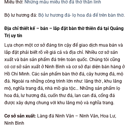
Miếu thờ:
Những mẫu miếu thờ đá thờ thần linh
Bộ lư hương đá:
Bộ lư hương đá- lọ hoa đá để trên bàn thờ
.
Địa chỉ thiết kế – bán – lắp đặt bàn thờ thiên đá tại Quảng
Trị uy tín
Lựa chọn một cơ sở đáng tin cậy để giao dịch mua bán và
lắp đặt phải biết rõ về giá cả và địa chỉ. Nhiều cơ sở sản
xuất và bán sản phẩm đá trên toàn quốc. Chúng tôi cũng
có cơ sở sản xuất ở Ninh Bình và cơ sở đại diện bán hàng ở
Hồ Chí Minh. Các sản phẩm bàn thờ đá, cây hương đá, mộ
đá. Ngoài ra những công trình lớn như: lăng thờ , khu lăng
mộ, nghĩa trang đá, nhà mồ gia tộc… Những sản phẩm lọ
hoa đá, lư hương đá, cuốn thư đá, lan can đá, cổng đá
được xây dựng chung với khu lăng mộ và nghĩa trang.
Cơ sở sản xuất:
Làng đá Ninh Vân – Ninh Vân, Hoa Lư,
Ninh Bình