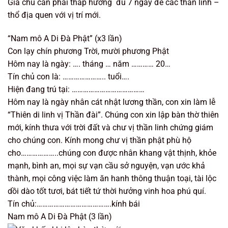
Gia chủ cần phải thắp hương đủ 7 ngày để các thần linh –
thổ địa quen với vị trí mới.
“Nam mô A Di Đà Phật” (x3 lần)
Con lạy chín phương Trời, mười phương Phật
Hôm nay là ngày: …. tháng … năm ………… 20…
Tín chủ con là: ………………….. tuổi….
Hiện đang trú tại: …………………………………
Hôm nay là ngày nhân cát nhật lương thần, con xin làm lễ
“Thiên di linh vị Thần đài”. Chúng con xin lập bàn thờ thiên
mới, kính thưa với trời đất và chư vị thần linh chứng giám
cho chúng con. Kính mong chư vị thần phật phù hộ
cho………………..chúng con được nhân khang vật thịnh, khỏe
mạnh, bình an, mọi sự vạn cầu sở nguyện, vạn ước khả
thành, mọi công việc làm ăn hanh thông thuận toại, tài lộc
dồi dào tốt tươi, bát tiết tứ thời hưởng vinh hoa phú quí.
Tín chủ:………………………………….kính bái
Nam mô A Di Đà Phật (3 lần)