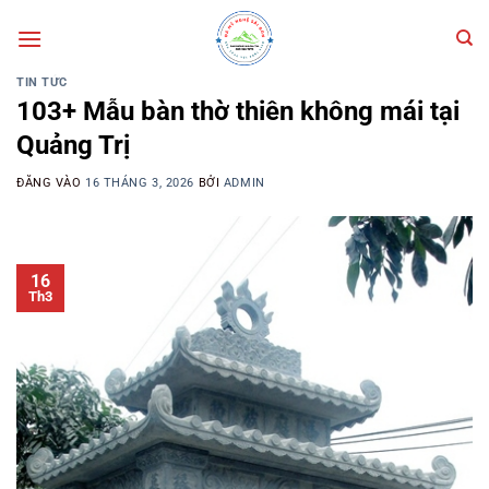
Bỏ
qua
nội
TIN TỨC
dung
103+ Mẫu bàn thờ thiên không mái tại
Quảng Trị
ĐĂNG VÀO
16 THÁNG 3, 2026
BỞI
ADMIN
16
Th3