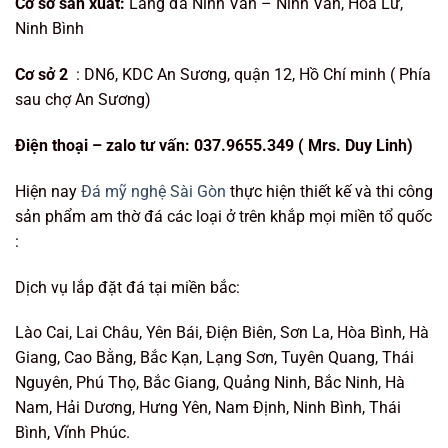
Cơ sở sản xuất:
Làng đá Ninh Vân – Ninh Vân, Hoa Lư,
Ninh Bình
Cơ sở 2
: DN6, KDC An Sương, quận 12, Hồ Chí minh ( Phía
sau chợ An Sương)
Điện t
hoại – zalo tư vấn:
037.9655.349 ( Mrs. Duy Linh
)
Hiện nay
Đá mỹ nghệ Sài Gòn
thực hiện thiết kế và thi công
sản phẩm am thờ đá các loại ở trên khắp mọi miền tổ quốc
:
Dịch vụ lắp đặt đá tại miền bắc:
Lào Cai, Lai Châu, Yên Bái, Điện Biên, Sơn La, Hòa Bình, Hà
Giang, Cao Bằng, Bắc Kạn, Lạng Sơn, Tuyên Quang, Thái
Nguyên, Phú Thọ, Bắc Giang, Quảng Ninh, Bắc Ninh, Hà
Nam, Hải Dương, Hưng Yên, Nam Định, Ninh Bình, Thái
Bình, Vĩnh Phúc.