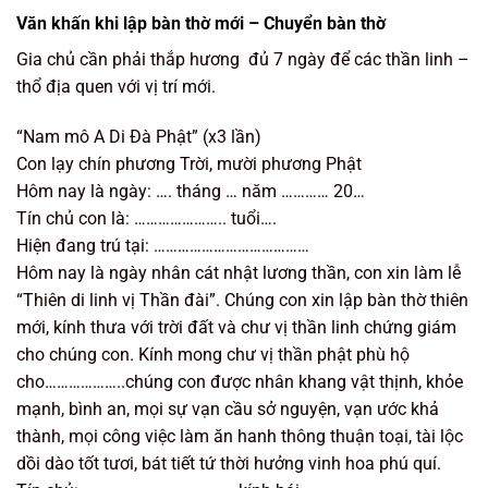
Văn khấn khi lập bàn thờ mới – Chuyển bàn thờ
Gia chủ cần phải thắp hương đủ 7 ngày để các thần linh –
thổ địa quen với vị trí mới.
“Nam mô A Di Đà Phật” (x3 lần)
Con lạy chín phương Trời, mười phương Phật
Hôm nay là ngày: …. tháng … năm ………… 20…
Tín chủ con là: ………………….. tuổi….
Hiện đang trú tại: …………………………………
Hôm nay là ngày nhân cát nhật lương thần, con xin làm lễ
“Thiên di linh vị Thần đài”. Chúng con xin lập bàn thờ thiên
mới, kính thưa với trời đất và chư vị thần linh chứng giám
cho chúng con. Kính mong chư vị thần phật phù hộ
cho………………..chúng con được nhân khang vật thịnh, khỏe
mạnh, bình an, mọi sự vạn cầu sở nguyện, vạn ước khả
thành, mọi công việc làm ăn hanh thông thuận toại, tài lộc
dồi dào tốt tươi, bát tiết tứ thời hưởng vinh hoa phú quí.