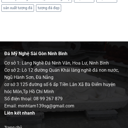
sản xuất tượng đá
tượng đá đẹp
Đá Mỹ Nghệ Sài Gòn Ninh Bình
Cơ sở 1: Làng Nghề Đá Ninh Vân, Hoa Lư, Ninh Bình
Cơ sở 2: Lô 12 đường Quán Khái làng nghề đá non nước,
Ngũ Hành Sơn, Đà Nẵng
cơ sở 3 125 đường số 6 ấp Tiền Lân Xã Bà Điểm huyện
hóc Môn,Tp Hồ Chí Minh
Số điện thoại:
08 99 267 879
Email: minhtam139sg@gmail.com
Liên kết nhanh
Trang chủ