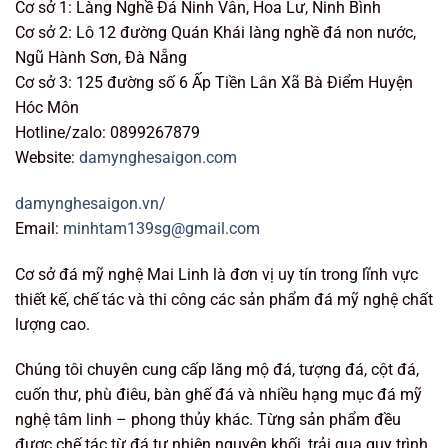
Cơ sở 1: Làng Nghề Đá Ninh Vân, Hoa Lư, Ninh Bình
Cơ sở 2: Lô 12 đường Quán Khái làng nghề đá non nước,
Ngũ Hành Sơn, Đà Nẵng
Cơ sở 3: 125 đường số 6 Ấp Tiền Lân Xã Bà Điểm Huyện
Hóc Môn
Hotline/zalo: 0899267879
Website:
damynghesaigon.com
damynghesaigon.vn/
Email:
minhtam139sg@gmail.com
Cơ sở đá mỹ nghệ Mai Linh là đơn vị uy tín trong lĩnh vực
thiết kế, chế tác và thi công các sản phẩm đá mỹ nghệ chất
lượng cao.
Chúng tôi chuyên cung cấp lăng mộ đá, tượng đá, cột đá,
cuốn thư, phù điêu, bàn ghế đá và nhiều hạng mục đá mỹ
nghệ tâm linh – phong thủy khác. Từng sản phẩm đều
được chế tác từ đá tự nhiên nguyên khối, trải qua quy trình