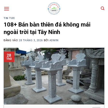
Bỏ
qua
nội
TIN TỨC
dung
108+ Bán bàn thiên đá không mái
ngoài trời tại Tây Ninh
ĐĂNG VÀO
28 THÁNG 3, 2026
BỞI
ADMIN
28
Th3