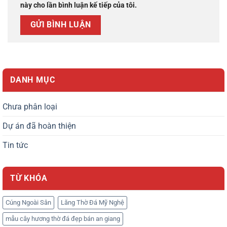
này cho lần bình luận kế tiếp của tôi.
DANH MỤC
Chưa phân loại
Dự án đã hoàn thiện
Tin tức
TỪ KHÓA
Cúng Ngoài Sân
Lăng Thờ Đá Mỹ Nghệ
mẫu cây hương thờ đá đẹp bán an giang