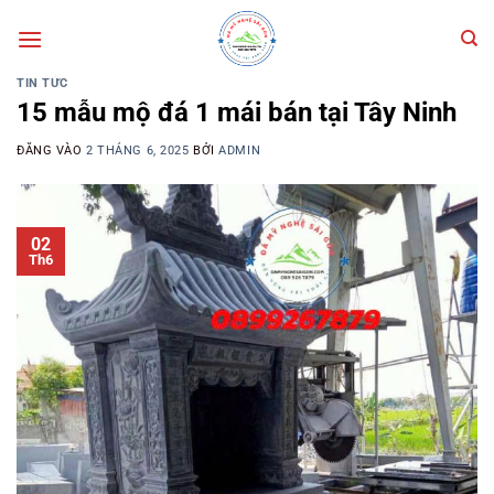
Bỏ
qua
nội
TIN TỨC
dung
15 mẫu mộ đá 1 mái bán tại Tây Ninh
ĐĂNG VÀO
2 THÁNG 6, 2025
BỞI
ADMIN
02
Th6