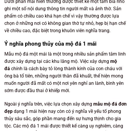
Dưới phần mái hiên thường được thiết kế một tấm bia nhỏ
ghi một số nội dung thông tin người mất và ảnh thờ. Sản
phẩm có chiều cao khá hạn chế vì vậy thường được lựa
chọn ở những nơi có không gian thờ tự nhỏ, hẹp bị hạn chế
về chiều cao, đặc biệt trong khuôn viên nghĩa trang.
Ý nghĩa phong thủy của mộ đá 1 mái
Mẫu mộ đá một mái là một trong nhiều sản phẩm tâm linh
được xây dựng tại các khu lăng mộ. Việc xây dựng
mộ
đá
chính là cách bày tỏ lòng thành kính của con cháu với
ông bà tổ tiên, những người thân đã khuất, thể hiện mong
muốn người đã mất có một nơi yên nghỉ an lành, bình yên
sớm được đầu thai ở khiếp mới.
Ngoài ý nghĩa trên, việc lựa chọn xây dựng
mẫu mộ đá đơn
đẹp
dạng 1 mái hiện nay còn có ý nghĩa về yếu tố phong
thủy sâu sắc, góp phần mang đến sự hưng thịnh cho gia
tộc. Các mộ đá 1 mái được thiết kế càng uy nghiêm, càng