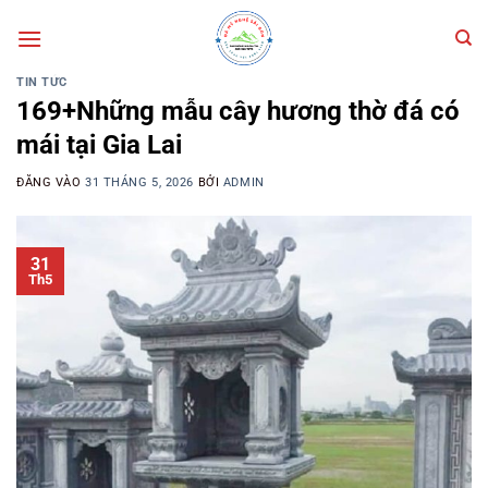
Bỏ
qua
nội
TIN TỨC
dung
169+Những mẫu cây hương thờ đá có
mái tại Gia Lai
ĐĂNG VÀO
31 THÁNG 5, 2026
BỞI
ADMIN
31
Th5