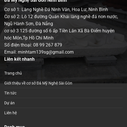
Đá Mỹ Nghệ Sài Gòn Ninh Bình
Cơ sở 1: Làng Nghề Đá Ninh Vân, Hoa Lư, Ninh Bình
Cơ sở 2: Lô 12 đường Quán Khái làng nghề đá non nước,
Ngũ Hành Sơn, Đà Nẵng
cơ sở 3 125 đường số 6 ấp Tiền Lân Xã Bà Điểm huyện
hóc Môn,Tp Hồ Chí Minh
Số điện thoại:
08 99 267 879
Email: minhtam139sg@gmail.com
Liên kết nhanh
Trang chủ
Giới thiệu về cơ sở Đá Mỹ Nghệ Sài Gòn
Tin tức
Dự án
Liên hệ