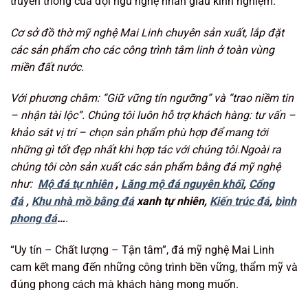
truyền thống của đội ngũ nghệ nhân giàu kinh nghiệm.
Cơ sở đồ thờ mỹ nghệ Mai Linh chuyên sản xuất, lắp đặt
các sản phẩm cho các công trình tâm linh ở toàn vùng
miền đất nước.
Với phương châm: “Giữ vững tín ngưỡng
” và “trao niềm tin
– nhận tài lộc”. Chúng tôi luôn hỗ trợ khách hàng: tư vấn –
khảo sát vị trí – chọn sản phẩm phù hợp để mang tới
những gì tốt đẹp nhất khi hợp tác với chúng tôi.Ngoài ra
chúng tôi còn sản xuất các sản phẩm bằng đá mỹ nghệ
như:
Mộ đá tự nhiên
,
Lăng mộ đá nguyên khối
,
Cổng
đá
,
Khu nhà mồ bằng đá
xanh tự nhiên,
Kiến trúc đá
,
bình
phong đá
…
.
“Uy tín – Chất lượng – Tận tâm”, đá mỹ nghệ Mai Linh
cam kết mang đến những công trình bền vững, thẩm mỹ và
đúng phong cách mà khách hàng mong muốn.