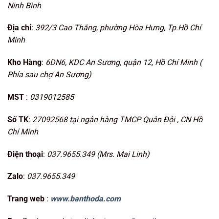
Ninh Bình
Địa chỉ
:
392/3 Cao Thắng, phường Hòa Hưng, Tp.Hồ Chí
Minh
Kho Hàng
:
6DN6, KDC An Sương, quận 12, Hồ Chí Minh (
Phía sau chợ An Sương)
MST
:
0319012585
Số TK
:
27092568 tại ngân hàng TMCP Quân Đội , CN Hồ
Chí Minh
Điện thoại
:
037.9655.349 (Mrs. Mai Linh)
Zalo
:
037.9655.349
Trang web
:
www.banthoda.com