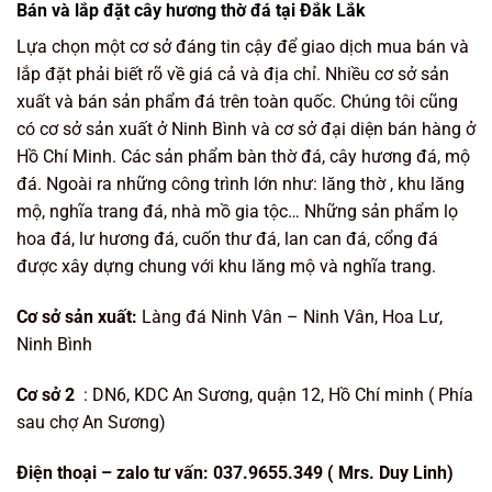
Bán và lắp đặt cây hương thờ đá tại Đắk Lắk
Lựa chọn một cơ sở đáng tin cậy để giao dịch mua bán và
lắp đặt phải biết rõ về giá cả và địa chỉ. Nhiều cơ sở sản
xuất và bán sản phẩm đá trên toàn quốc. Chúng tôi cũng
có cơ sở sản xuất ở Ninh Bình và cơ sở đại diện bán hàng ở
Hồ Chí Minh. Các sản phẩm bàn thờ đá, cây hương đá, mộ
đá. Ngoài ra những công trình lớn như: lăng thờ , khu lăng
mộ, nghĩa trang đá, nhà mồ gia tộc… Những sản phẩm lọ
hoa đá, lư hương đá, cuốn thư đá, lan can đá, cổng đá
được xây dựng chung với khu lăng mộ và nghĩa trang.
Cơ sở sản xuất:
Làng đá Ninh Vân – Ninh Vân, Hoa Lư,
Ninh Bình
Cơ sở 2
: DN6, KDC An Sương, quận 12, Hồ Chí minh ( Phía
sau chợ An Sương)
Điện t
hoại – zalo tư vấn:
037.9655.349 ( Mrs. Duy Linh
)