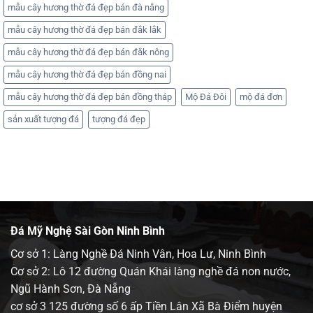
mẫu cây hương thờ đá đẹp bán đà nẵng
mẫu cây hương thờ đá đẹp bán đắk lắk
mẫu cây hương thờ đá đẹp bán đắk nông
mẫu cây hương thờ đá đẹp bán đồng nai
mẫu cây hương thờ đá đẹp bán đồng tháp
Mộ Đá Đôi
mộ đá đơn
sản xuất tượng đá
tượng đá đẹp
Đá Mỹ Nghệ Sài Gòn Ninh Bình
Cơ sở 1: Làng Nghề Đá Ninh Vân, Hoa Lư, Ninh Bình
Cơ sở 2: Lô 12 đường Quán Khái làng nghề đá non nước,
Ngũ Hành Sơn, Đà Nẵng
cơ sở 3 125 đường số 6 ấp Tiền Lân Xã Bà Điểm huyện