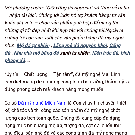
Với phương châm: “Giữ vững tín ngưỡng
” và “trao niềm tin
– nhận tài lộc”. Chúng tôi luôn hỗ trợ khách hàng: tư vấn –
khảo sát vị trí – chọn sản phẩm phù hợp để mang tới
những gì tốt đẹp nhất khi hợp tác với chúng tôi.Ngoài ra
chúng tôi còn sản xuất các sản phẩm bằng đá mỹ nghệ
như:
Mộ đá tự nhiên
,
Lăng mộ đá nguyên khối
,
Cổng
đá
,
Khu nhà mồ bằng đá
xanh tự nhiên,
Kiến trúc đá
,
bình
phong đá
…
.
“Uy tín – Chất lượng – Tận tâm”, đá mỹ nghệ Mai Linh
cam kết mang đến những công trình bền vững, thẩm mỹ và
đúng phong cách mà khách hàng mong muốn.
Cơ sở
Đá mỹ nghệ Miền Nam
là đơn vị uy tín chuyên thiết
kế, chế tác và thi công các sản phẩm đá mỹ nghệ chất
lượng cao trên toàn quốc. Chúng tôi cung cấp đa dạng
hạng mục như: lăng mộ đá, tượng đá, cột đá, cuốn thư,
phù điêu, bàn ghế đá và các công trình đá mỹ nghệ mang