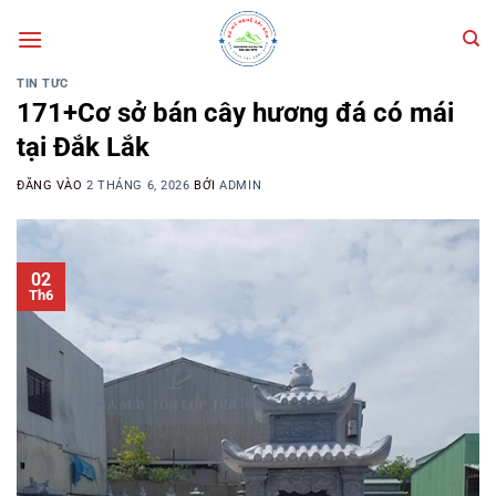
Bỏ
qua
nội
TIN TỨC
dung
171+Cơ sở bán cây hương đá có mái
tại Đắk Lắk
ĐĂNG VÀO
2 THÁNG 6, 2026
BỞI
ADMIN
02
Th6