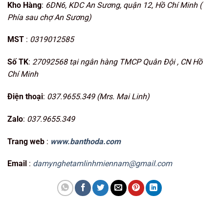
Kho Hàng
:
6DN6, KDC An Sương, quận 12, Hồ Chí Minh (
Phía sau chợ An Sương)
MST
:
0319012585
Số TK
:
27092568 tại ngân hàng TMCP Quân Đội , CN Hồ
Chí Minh
Điện thoại
:
037.9655.349 (Mrs. Mai Linh)
Zalo
:
037.9655.349
Trang web
:
www.banthoda.com
Email
:
damynghetamlinhmiennam@gmail.com