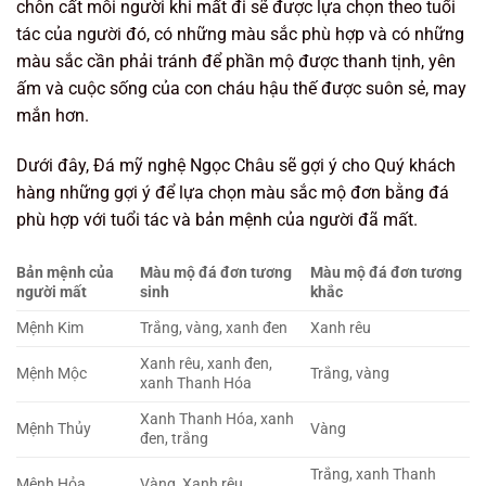
chôn cất mỗi người khi mất đi sẽ được lựa chọn theo tuổi
tác của người đó, có những màu sắc phù hợp và có những
màu sắc cần phải tránh để phần mộ được thanh tịnh, yên
ấm và cuộc sống của con cháu hậu thế được suôn sẻ, may
mắn hơn.
Dưới đây, Đá mỹ nghệ Ngọc Châu sẽ gợi ý cho Quý khách
hàng những gợi ý để lựa chọn màu sắc mộ đơn bằng đá
phù hợp với tuổi tác và bản mệnh của người đã mất.
Bản mệnh của
Màu mộ đá đơn tương
Màu mộ đá đơn tương
người mất
sinh
khắc
Mệnh Kim
Trắng, vàng, xanh đen
Xanh rêu
Xanh rêu, xanh đen,
Mệnh Mộc
Trắng, vàng
xanh Thanh Hóa
Xanh Thanh Hóa, xanh
Mệnh Thủy
Vàng
đen, trắng
Trắng, xanh Thanh
Mệnh Hỏa
Vàng, Xanh rêu