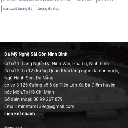
sản xuất tượng đá
tượng đá đẹp
Đá Mỹ Nghệ Sài Gòn Ninh Bình
Cơ sở 1: Làng Nghề Đá Ninh Vân, Hoa Lư, Ninh Bình
Cơ sở 2: Lô 12 đường Quán Khái làng nghề đá non nước,
Ngũ Hành Sơn, Đà Nẵng
cơ sở 3 125 đường số 6 ấp Tiền Lân Xã Bà Điểm huyện
hóc Môn,Tp Hồ Chí Minh
Số điện thoại:
08 99 267 879
Email: minhtam139sg@gmail.com
Liên kết nhanh
Trang chủ