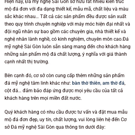
Hiện nay, Đá mỹ nghệ Sài Gòn sở hữu rất nhiều kiến trúc
mộ đá đơn với đa dạng thiết kế, mẫu mã, chất liệu và màu
sắc khác nhau… Tất cả các sản phẩm đều được sản xuất
theo quy trình chuyên nghiệp với máy móc hiện đại nhất và
đội ngũ nhân sự bao gồm các chuyên gia, nhà thiết kế và
nghệ nhân lành nghề, có kinh nghiệm, chuyên môn cao.Đá
mỹ nghệ Sài Gòn luôn sẵn sàng mang đến cho khách hàng
những sản phẩm mộ đá chất lượng, ý nghĩa với giá thành
cạnh nhất thị trường.
Bên cạnh đó, cơ sở còn cung cấp thêm những sản phẩm
đá mỹ nghệ tâm linh khác như:
bàn thờ thiên
,
am thờ đá
,
cột đá… đảm bảo đáp ứng được mọi yêu cầu của tất cả
khách hàng trên mọi miền đất nước.
Quý khách hàng có nhu cầu được tư vấn và đặt mua mẫu
mộ đá đơn đẹp, uy tín, chất lượng, vui lòng liên hệ đến Cơ
sở Đá mỹ nghệ Sài Gòn qua thông tin dưới đây: