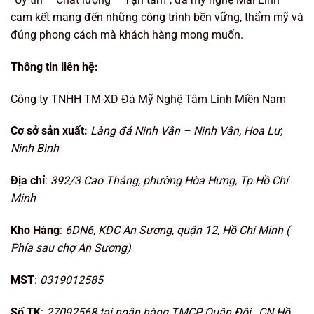
cam kết mang đến những công trình bền vững, thẩm mỹ và
đúng phong cách mà khách hàng mong muốn.
Thông tin liên hệ:
Công ty TNHH TM-XD Đá Mỹ Nghệ Tâm Linh Miền Nam
Cơ sở sản xuất:
Làng đá Ninh Vân – Ninh Vân, Hoa Lư,
Ninh Bình
Địa chỉ
:
392/3 Cao Thắng, phường Hòa Hưng, Tp.Hồ Chí
Minh
Kho Hàng
:
6DN6, KDC An Sương, quận 12, Hồ Chí Minh (
Phía sau chợ An Sương)
MST
:
0319012585
Số TK
:
27092568 tại ngân hàng TMCP Quân Đội , CN Hồ