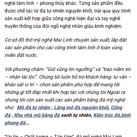
nghệ tâm linh – phong thủy khác. Từng sản phẩm đều
được chế tác từ đá tự nhiên nguyên khối, trải qua quy trình
sản xuất kết hợp giữa công nghệ hiện đại và tay nghề
truyền thống của đội ngũ nghệ nhân giàu kinh nghiệm.
Cơ sở đồ thờ mỹ nghệ Mai Linh chuyên sản xuất, lắp đặt
các sản phẩm cho các công trình tâm linh ở toàn vùng
miền đất nước.
Với phương châm: “Giữ vững tín ngưỡng
” và “trao niềm tin
– nhận tài lộc”. Chúng tôi luôn hỗ trợ khách hàng: tư vấn –
khảo sát vị trí – chọn sản phẩm phù hợp để mang tới
những gì tốt đẹp nhất khi hợp tác với chúng tôi.Ngoài ra
chúng tôi còn sản xuất các sản phẩm bằng đá mỹ nghệ
như:
Mộ đá tự nhiên
,
Lăng mộ đá nguyên khối
,
Cổng
đá
,
Khu nhà mồ bằng đá
xanh tự nhiên,
Kiến trúc đá
,
bình
phong đá
…
.
“Uy tín – Chất lượng – Tận tâm”, đá mỹ nghệ Mai Linh