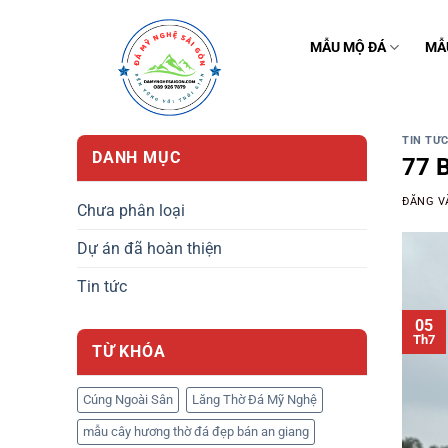
Bỏ
qua
MẪU MỘ ĐÁ
MẪ
nội
dung
TIN TỨ
DANH MỤC
77 B
ĐĂNG 
Chưa phân loại
Dự án đã hoàn thiện
Tin tức
05
Th7
TỪ KHÓA
Cúng Ngoài Sân
Lăng Thờ Đá Mỹ Nghệ
mẫu cây hương thờ đá đẹp bán an giang