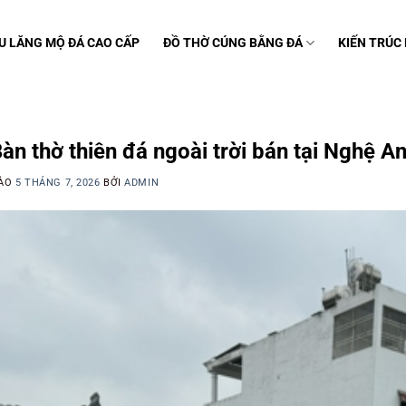
U LĂNG MỘ ĐÁ CAO CẤP
ĐỒ THỜ CÚNG BẰNG ĐÁ
KIẾN TRÚC
C
àn thờ thiên đá ngoài trời bán tại Nghệ A
VÀO
5 THÁNG 7, 2026
BỞI
ADMIN