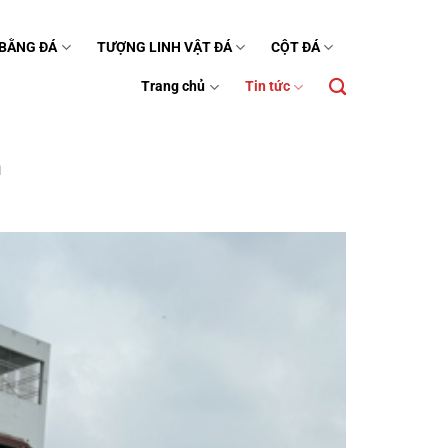
 BẰNG ĐÁ
TƯỢNG LINH VẬT ĐÁ
CỘT ĐÁ
Trang chủ
Tin tức
n