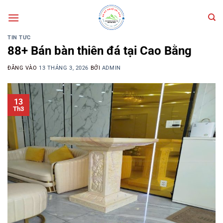
Bỏ
qua
nội
TIN TỨC
dung
88+ Bán bàn thiên đá tại Cao Bằng
ĐĂNG VÀO
13 THÁNG 3, 2026
BỞI
ADMIN
13
Th3