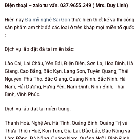
Điện t
hoại – zalo tư vấn:
037.9655.349 ( Mrs. Duy Linh
)
Hiện nay
Đá mỹ nghệ Sài Gòn
thực hiện thiết kế và thi công
sản phẩm am thờ đá các loại ở trên khắp mọi miền tổ quốc
:
Dịch vụ lắp đặt đá tại miền bắc:
Lào Cai, Lai Châu, Yên Bái, Điện Biên, Sơn La, Hòa Bình, Hà
Giang, Cao Bằng, Bắc Kạn, Lạng Sơn, Tuyên Quang, Thái
Nguyên, Phú Thọ, Bắc Giang, Quảng Ninh, Bắc Ninh, Hà
Nam, Hải Dương, Hưng Yên, Nam Định, Ninh Bình, Thái
Bình, Vĩnh Phúc.
Dịch vụ lắp đặt tại miền trung:
Thanh Hoá, Nghệ An, Hà Tĩnh, Quảng Bình, Quảng Trị và
Thừa Thiên-Huế, Kon Tum, Gia Lai, Đắc Lắc, Đắc Nông và
Lâm Đồng, Đà Nẵng, Quảng Nam, Quảng Ngãi, Bình Định,