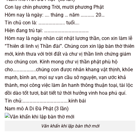
Con lạy chín phương Trời, mười phương Phật
Hôm nay là ngày: …. tháng … năm ………… 20…
Tín chủ con là: ………………….. tuổi….
Hiện đang trú tại: …………………………………
Hôm nay là ngày nhân cát nhật lương thần, con xin làm lễ
“Thiên di linh vị Thần đài”. Chúng con xin lập bàn thờ thiên
mới, kính thưa với trời đất và chư vị thần linh chứng giám
cho chúng con. Kính mong chư vị thần phật phù hộ
cho………………..chúng con được nhân khang vật thịnh, khỏe
mạnh, bình an, mọi sự vạn cầu sở nguyện, vạn ước khả
thành, mọi công việc làm ăn hanh thông thuận toại, tài lộc
dồi dào tốt tươi, bát tiết tứ thời hưởng vinh hoa phú quí.
Tín chủ:………………………………….kính bái
Nam mô A Di Đà Phật (3 lần)
Văn khấn khi lập bàn thờ mới