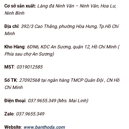
Cơ sở sản xuất:
Làng đá Ninh Vân – Ninh Vân, Hoa Lư,
Ninh Bình
Địa chỉ
:
392/3 Cao Thắng, phường Hòa Hưng, Tp.Hồ Chí
Minh
Kho Hàng
:
6DN6, KDC An Sương, quận 12, Hồ Chí Minh (
Phía sau chợ An Sương)
MST
:
0319012585
Số TK
:
27092568 tại ngân hàng TMCP Quân Đội , CN Hồ
Chí Minh
Điện thoại
:
037.9655.349 (Mrs. Mai Linh)
Zalo
:
037.9655.349
Website
:
www.banthoda.com