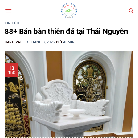
Bỏ
qua
nội
TIN TỨC
dung
88+ Bán bàn thiên đá tại Thái Nguyên
ĐĂNG VÀO
13 THÁNG 3, 2026
BỞI
ADMIN
13
Th3