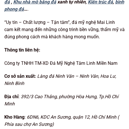
đá
,
Khu nhà mồ bằng đá
xanh tự nhiên,
Kiến trúc đá
,
bình
phong đá
…
.
“Uy tín – Chất lượng – Tận tâm”, đá mỹ nghệ Mai Linh
cam kết mang đến những công trình bền vững, thẩm mỹ và
đúng phong cách mà khách hàng mong muốn.
Thông tin liên hệ:
Công ty TNHH TM-XD Đá Mỹ Nghệ Tâm Linh Miền Nam
Cơ sở sản xuất:
Làng đá Ninh Vân – Ninh Vân, Hoa Lư,
Ninh Bình
Địa chỉ
:
392/3 Cao Thắng, phường Hòa Hưng, Tp.Hồ Chí
Minh
Kho Hàng
:
6DN6, KDC An Sương, quận 12, Hồ Chí Minh (
Phía sau chợ An Sương)