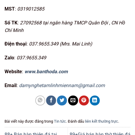
MST
:
0319012585
Số TK
:
27092568 tại ngân hàng TMCP Quân Đội , CN Hồ
Chí Minh
Điện thoại
:
037.9655.349 (Mrs. Mai Linh)
Zalo
:
037.9655.349
Website
:
www.banthoda.com
Email
:
damynghetamlinhmiennam@gmail.com
Bài viết này được đăng trong
Tin tức
. Đánh dấu
liên kết thường trực
.
88+ Bán bàn thiên đá tại
89+Giá bán bàn thờ thiên đá