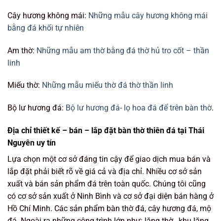
Cây hương không mái:
Những mẫu cây hương không mái
bằng đá khối tự nhiên
Am thờ:
Những mẫu am thờ bằng đá thờ hủ tro cốt – thần
linh
Miếu thờ:
Những mẫu miếu thờ đá thờ thần linh
Bộ lư hương đá:
Bộ lư hương đá- lọ hoa đá để trên bàn thờ
.
Địa chỉ thiết kế – bán – lắp đặt bàn thờ thiên đá tại Thái
Nguyên uy tín
Lựa chọn một cơ sở đáng tin cậy để giao dịch mua bán và
lắp đặt phải biết rõ về giá cả và địa chỉ. Nhiều cơ sở sản
xuất và bán sản phẩm đá trên toàn quốc. Chúng tôi cũng
có cơ sở sản xuất ở Ninh Bình và cơ sở đại diện bán hàng ở
Hồ Chí Minh. Các sản phẩm bàn thờ đá, cây hương đá, mộ
đá. Ngoài ra những công trình lớn như: lăng thờ , khu lăng