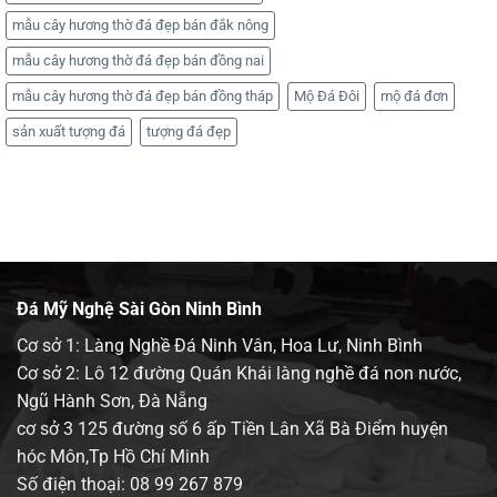
mẫu cây hương thờ đá đẹp bán đắk nông
mẫu cây hương thờ đá đẹp bán đồng nai
mẫu cây hương thờ đá đẹp bán đồng tháp
Mộ Đá Đôi
mộ đá đơn
sản xuất tượng đá
tượng đá đẹp
Đá Mỹ Nghệ Sài Gòn Ninh Bình
Cơ sở 1: Làng Nghề Đá Ninh Vân, Hoa Lư, Ninh Bình
Cơ sở 2: Lô 12 đường Quán Khái làng nghề đá non nước,
Ngũ Hành Sơn, Đà Nẵng
cơ sở 3 125 đường số 6 ấp Tiền Lân Xã Bà Điểm huyện
hóc Môn,Tp Hồ Chí Minh
Số điện thoại:
08 99 267 879