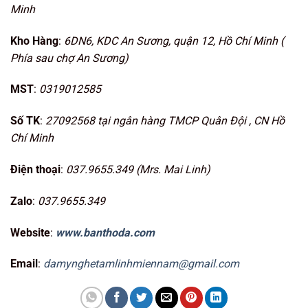
Minh
Kho Hàng
:
6DN6, KDC An Sương, quận 12, Hồ Chí Minh (
Phía sau chợ An Sương)
MST
:
0319012585
Số TK
:
27092568 tại ngân hàng TMCP Quân Đội , CN Hồ
Chí Minh
Điện thoại
:
037.9655.349 (Mrs. Mai Linh)
Zalo
:
037.9655.349
Website
:
www.banthoda.com
Email
:
damynghetamlinhmiennam@gmail.com