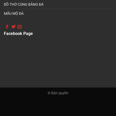
ĐỒ THỜ CÚNG BẰNG ĐÁ
MẪU MỘ ĐÁ
Facebook Page
© Bản quyền