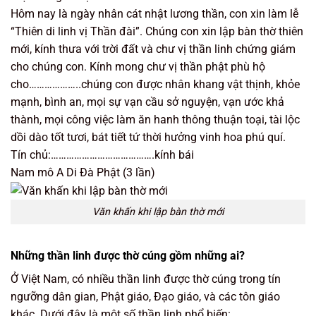
Hôm nay là ngày nhân cát nhật lương thần, con xin làm lễ
“Thiên di linh vị Thần đài”. Chúng con xin lập bàn thờ thiên
mới, kính thưa với trời đất và chư vị thần linh chứng giám
cho chúng con. Kính mong chư vị thần phật phù hộ
cho………………..chúng con được nhân khang vật thịnh, khỏe
mạnh, bình an, mọi sự vạn cầu sở nguyện, vạn ước khả
thành, mọi công việc làm ăn hanh thông thuận toại, tài lộc
dồi dào tốt tươi, bát tiết tứ thời hưởng vinh hoa phú quí.
Tín chủ:………………………………….kính bái
Nam mô A Di Đà Phật (3 lần)
Văn khấn khi lập bàn thờ mới
Những thần linh được thờ cúng gồm những ai?
Ở Việt Nam, có nhiều thần linh được thờ cúng trong tín
ngưỡng dân gian, Phật giáo, Đạo giáo, và các tôn giáo
khác. Dưới đây là một số thần linh phổ biến: