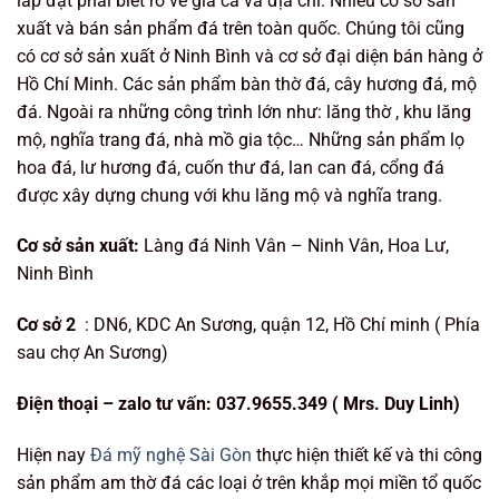
lắp đặt phải biết rõ về giá cả và địa chỉ. Nhiều cơ sở sản
xuất và bán sản phẩm đá trên toàn quốc. Chúng tôi cũng
có cơ sở sản xuất ở Ninh Bình và cơ sở đại diện bán hàng ở
Hồ Chí Minh. Các sản phẩm bàn thờ đá, cây hương đá, mộ
đá. Ngoài ra những công trình lớn như: lăng thờ , khu lăng
mộ, nghĩa trang đá, nhà mồ gia tộc… Những sản phẩm lọ
hoa đá, lư hương đá, cuốn thư đá, lan can đá, cổng đá
được xây dựng chung với khu lăng mộ và nghĩa trang.
Cơ sở sản xuất:
Làng đá Ninh Vân – Ninh Vân, Hoa Lư,
Ninh Bình
Cơ sở 2
: DN6, KDC An Sương, quận 12, Hồ Chí minh ( Phía
sau chợ An Sương)
Điện t
hoại – zalo tư vấn:
037.9655.349 ( Mrs. Duy Linh
)
Hiện nay
Đá mỹ nghệ Sài Gòn
thực hiện thiết kế và thi công
sản phẩm am thờ đá các loại ở trên khắp mọi miền tổ quốc