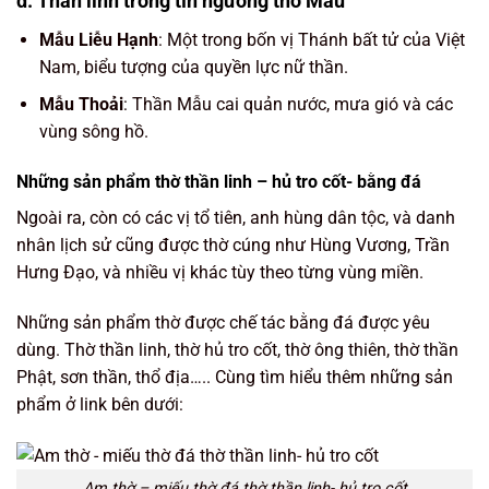
d. Thần linh trong tín ngưỡng thờ Mẫu
Mẫu Liễu Hạnh
: Một trong bốn vị Thánh bất tử của Việt
Nam, biểu tượng của quyền lực nữ thần.
Mẫu Thoải
: Thần Mẫu cai quản nước, mưa gió và các
vùng sông hồ.
Những sản phẩm thờ thần linh – hủ tro cốt- bằng đá
Ngoài ra, còn có các vị tổ tiên, anh hùng dân tộc, và danh
nhân lịch sử cũng được thờ cúng như Hùng Vương, Trần
Hưng Đạo, và nhiều vị khác tùy theo từng vùng miền.
Những sản phẩm thờ được chế tác bằng đá được yêu
dùng. Thờ thần linh, thờ hủ tro cốt, thờ ông thiên, thờ thần
Phật, sơn thần, thổ địa….. Cùng tìm hiểu thêm những sản
phẩm ở link bên dưới:
Am thờ – miếu thờ đá thờ thần linh- hủ tro cốt