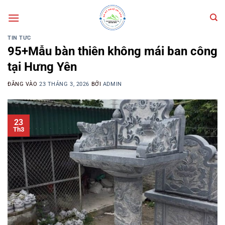
Bỏ
qua
nội
TIN TỨC
dung
95+Mẫu bàn thiên không mái ban công
tại Hưng Yên
ĐĂNG VÀO
23 THÁNG 3, 2026
BỞI
ADMIN
23
Th3