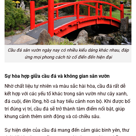
Cầu đá sân vườn ngày nay có nhiều kiểu dáng khác nhau, đáp
ứng mọi phong cách từ cổ điển đến hiện đại
Sự hòa hợp giữa cầu đá và không gian sân vườn
Nhờ chất liệu tự nhiên và màu sắc hài hòa, cầu đá rất dễ
kết hợp với các yếu tố khác trong sân vườn như cây xanh,
đá cuội, đèn lồng, hồ cá hay tiểu cảnh non bộ. Khi được bố
trí đúng vị trí, cầu đá sẽ trở thành tâm điểm nổi bật, giúp
khung cảnh thêm sinh động và có chiều sâu.
Sự hiện diện của cầu đá mang đến cảm giác bình yên, thư