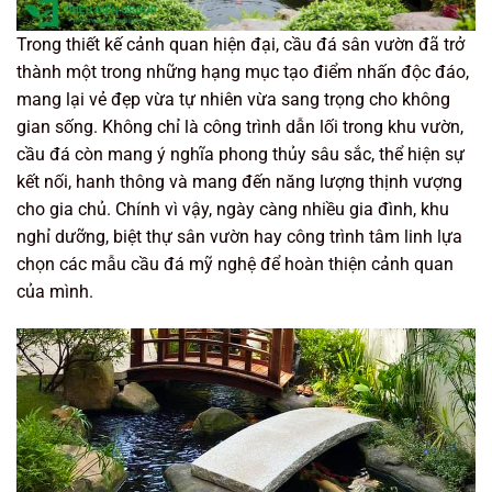
Trong thiết kế cảnh quan hiện đại, cầu đá sân vườn đã trở
thành một trong những hạng mục tạo điểm nhấn độc đáo,
mang lại vẻ đẹp vừa tự nhiên vừa sang trọng cho không
gian sống. Không chỉ là công trình dẫn lối trong khu vườn,
cầu đá còn mang ý nghĩa phong thủy sâu sắc, thể hiện sự
kết nối, hanh thông và mang đến năng lượng thịnh vượng
cho gia chủ. Chính vì vậy, ngày càng nhiều gia đình, khu
nghỉ dưỡng, biệt thự sân vườn hay công trình tâm linh lựa
chọn các mẫu cầu đá mỹ nghệ để hoàn thiện cảnh quan
của mình.