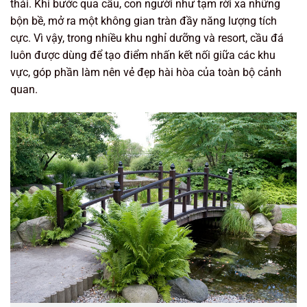
thái. Khi bước qua cầu, con người như tạm rời xa những
bộn bề, mở ra một không gian tràn đầy năng lượng tích
cực. Vì vậy, trong nhiều khu nghỉ dưỡng và resort, cầu đá
luôn được dùng để tạo điểm nhấn kết nối giữa các khu
vực, góp phần làm nên vẻ đẹp hài hòa của toàn bộ cảnh
quan.