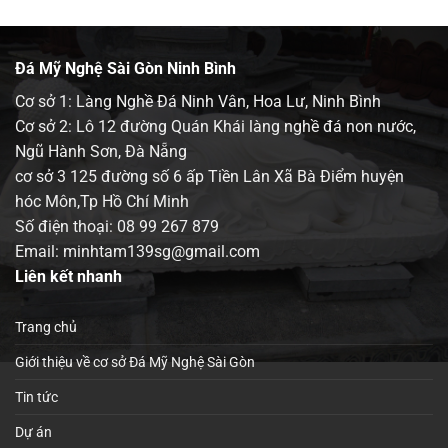
Đá Mỹ Nghệ Sài Gòn Ninh Bình
Cơ sở 1: Làng Nghề Đá Ninh Vân, Hoa Lư, Ninh Bình
Cơ sở 2: Lô 12 đường Quán Khái làng nghề đá non nước,
Ngũ Hành Sơn, Đà Nẵng
cơ sở 3 125 đường số 6 ấp Tiền Lân Xã Bà Điểm huyện
hóc Môn,Tp Hồ Chí Minh
Số điện thoại:
08 99 267 879
Email: minhtam139sg@gmail.com
Liên kết nhanh
Trang chủ
Giới thiệu về cơ sở Đá Mỹ Nghệ Sài Gòn
Tin tức
Dự án