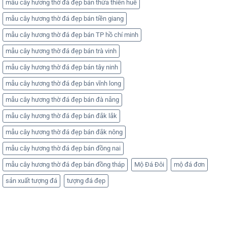
mẫu cây hương thờ đá đẹp bán thừa thiên huế
mẫu cây hương thờ đá đẹp bán tiền giang
mẫu cây hương thờ đá đẹp bán TP hồ chí minh
mẫu cây hương thờ đá đẹp bán trà vinh
mẫu cây hương thờ đá đẹp bán tây ninh
mẫu cây hương thờ đá đẹp bán vĩnh long
mẫu cây hương thờ đá đẹp bán đà nẵng
mẫu cây hương thờ đá đẹp bán đắk lắk
mẫu cây hương thờ đá đẹp bán đắk nông
mẫu cây hương thờ đá đẹp bán đồng nai
mẫu cây hương thờ đá đẹp bán đồng tháp
Mộ Đá Đôi
mộ đá đơn
sản xuất tượng đá
tượng đá đẹp