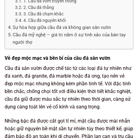
1. Cầu đá vòm truyền thống
2. Cầu đá thẳng
3. Cầu đá chạm khắc
4. Cầu đá nguyên khối
Sự hòa hợp giữa cầu đá và không gian sân vườn
Cầu đá mỹ nghệ – giá trị nằm ở sự tinh xảo của bàn tay
người thợ
Vẻ đẹp mộc mạc và bền bỉ của cầu đá sân vườn
Cầu đá sân vườn được chế tác từ các loại đá tự nhiên như
đá xanh, đá granite, đá marble hoặc đá ong, tạo nên vẻ
đẹp mộc mạc nhưng không kém phần tinh tế. Với đặc tính
bền chắc, chống chọi tốt với điều kiện thời tiết khắc nghiệt,
cầu đá giữ được màu sắc tự nhiên theo thời gian, càng sử
dụng càng toát lên vẻ cổ kính và sang trọng.
Những bậc đá được cắt gọt tỉ mỉ, mặt cầu được mài nhẵn
hoặc giữ nguyên bề mặt sần tự nhiên tùy theo thiết kế, giúp
đảm bảo độ an toàn khi di chuyển. Phần lan can và trụ cầu