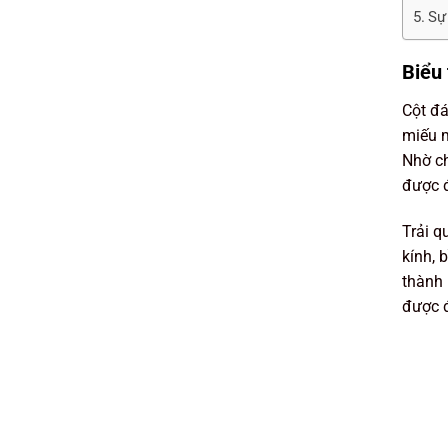
Sự
Biểu
Cột đá
miếu m
Nhờ ch
được đ
Trải q
kính, 
thành 
được đ