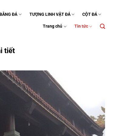
 BẰNG ĐÁ
TƯỢNG LINH VẬT ĐÁ
CỘT ĐÁ
Trang chủ
Tin tức
 tiết