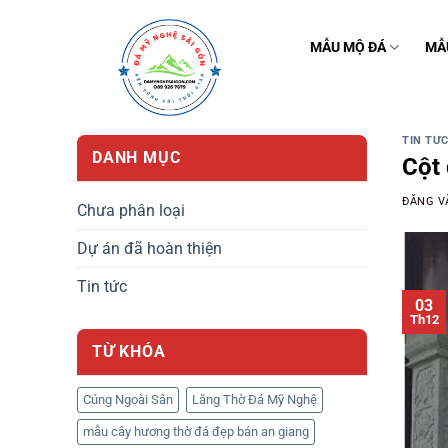
Bỏ
qua
MẪU MỘ ĐÁ
MẪ
nội
dung
TIN TỨ
DANH MỤC
Cột 
ĐĂNG 
Chưa phân loại
Dự án đã hoàn thiện
Tin tức
03
Th12
TỪ KHÓA
Cúng Ngoài Sân
Lăng Thờ Đá Mỹ Nghệ
mẫu cây hương thờ đá đẹp bán an giang