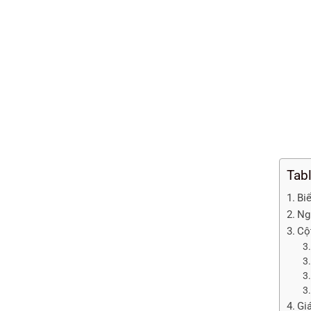
Tab
Bi
Ng
Cột
Gi