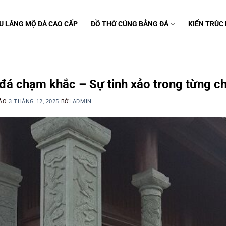
U LĂNG MỘ ĐÁ CAO CẤP
ĐỒ THỜ CÚNG BẰNG ĐÁ
KIẾN TRÚC
C
đá chạm khắc – Sự tinh xảo trong từng chi
VÀO
3 THÁNG 12, 2025
BỞI
ADMIN