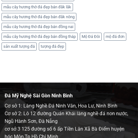
mẫu cây hương thờ đá đẹp bán đắk lắk
mẫu cây hương thờ đá đẹp bán đắk nông
mẫu cây hương thờ đá đẹp bán đồng nai
mẫu cây hương thờ đá đẹp bán đồng tháp
Mộ Đá Đôi
mộ đá đơn
sản xuất tượng đá
tượng đá đẹp
Đá Mỹ Nghệ Sài Gòn Ninh Bình
Cơ sở 1: Làng Nghề Đá Ninh Vân, Hoa Lư, Ninh Bình
Cơ sở 2: Lô 12 đường Quán Khái làng nghề đá non nước,
Ngũ Hành Sơn, Đà Nẵng
cơ sở 3 125 đường số 6 ấp Tiền Lân Xã Bà Điểm huyện
hóc Môn,Tp Hồ Chí Minh