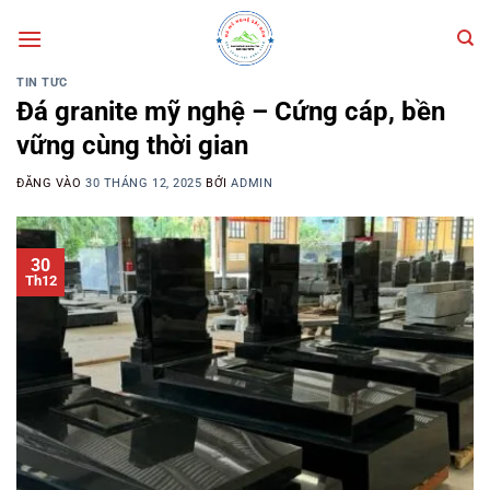
Bỏ
qua
nội
TIN TỨC
dung
Đá granite mỹ nghệ – Cứng cáp, bền
vững cùng thời gian
ĐĂNG VÀO
30 THÁNG 12, 2025
BỞI
ADMIN
30
Th12