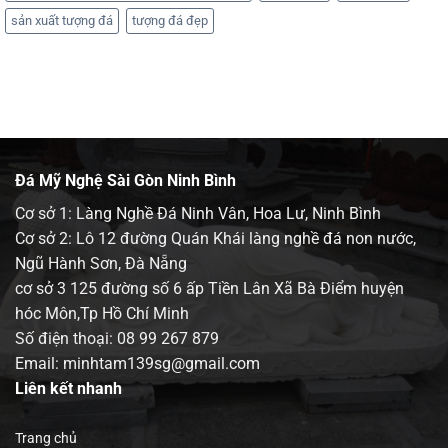
sản xuất tượng đá
tượng đá đẹp
Đá Mỹ Nghệ Sài Gòn Ninh Bình
Cơ sở 1: Làng Nghề Đá Ninh Vân, Hoa Lư, Ninh Bình
Cơ sở 2: Lô 12 đường Quán Khái làng nghề đá non nước,
Ngũ Hành Sơn, Đà Nẵng
cơ sở 3 125 đường số 6 ấp Tiền Lân Xã Bà Điểm huyện
hóc Môn,Tp Hồ Chí Minh
Số điện thoại:
08 99 267 879
Email: minhtam139sg@gmail.com
Liên kết nhanh
Trang chủ