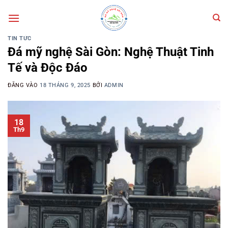
Bỏ
qua
nội
TIN TỨC
dung
Đá mỹ nghệ Sài Gòn: Nghệ Thuật Tinh
Tế và Độc Đáo
ĐĂNG VÀO
18 THÁNG 9, 2025
BỞI
ADMIN
18
Th9