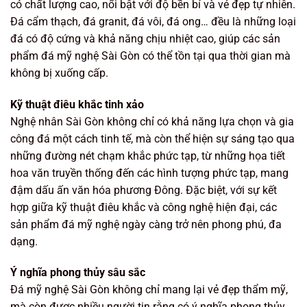
có chất lượng cao, nổi bật với độ bền bỉ và vẻ đẹp tự nhiên.
Đá cẩm thạch, đá granit, đá vôi, đá ong… đều là những loại
đá có độ cứng và khả năng chịu nhiệt cao, giúp các sản
phẩm đá mỹ nghệ Sài Gòn có thể tồn tại qua thời gian mà
không bị xuống cấp.
Kỹ thuật điêu khắc tinh xảo
Nghệ nhân Sài Gòn không chỉ có khả năng lựa chọn và gia
công đá một cách tinh tế, mà còn thể hiện sự sáng tạo qua
những đường nét chạm khắc phức tạp, từ những họa tiết
hoa văn truyền thống đến các hình tượng phức tạp, mang
đậm dấu ấn văn hóa phương Đông. Đặc biệt, với sự kết
hợp giữa kỹ thuật điêu khắc và công nghệ hiện đại, các
sản phẩm đá mỹ nghệ ngày càng trở nên phong phú, đa
dạng.
Ý nghĩa phong thủy sâu sắc
Đá mỹ nghệ Sài Gòn không chỉ mang lại vẻ đẹp thẩm mỹ,
mà còn được nhiều người tin rằng có ý nghĩa phong thủy