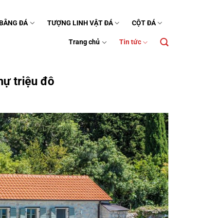
 BẰNG ĐÁ
TƯỢNG LINH VẬT ĐÁ
CỘT ĐÁ
Trang chủ
Tin tức
hự triệu đô