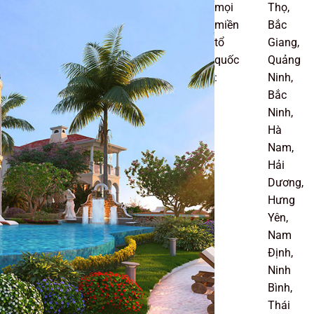
mọi
Thọ,
miền
Bắc
tổ
Giang,
quốc
Quảng
:
Ninh,
Bắc
Ninh,
Hà
Nam,
Hải
Dương,
Hưng
Yên,
Nam
Định,
Ninh
Bình,
Thái