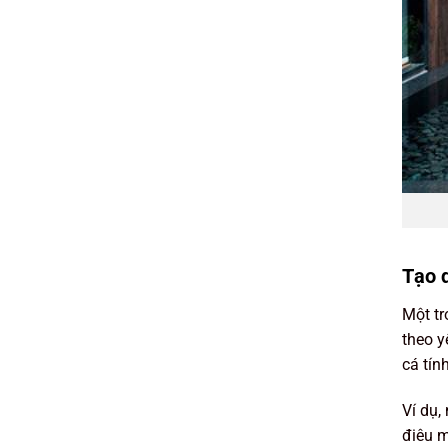
Tạo d
Một tr
theo y
cá tín
Ví dụ,
điêu m