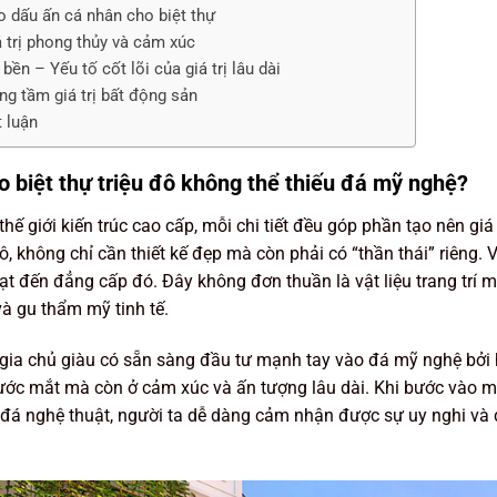
o dấu ấn cá nhân cho biệt thự
á trị phong thủy và cảm xúc
bền – Yếu tố cốt lõi của giá trị lâu dài
ng tầm giá trị bất động sản
t luận
o biệt thự triệu đô không thể thiếu đá mỹ nghệ?
thế giới kiến trúc cao cấp, mỗi chi tiết đều góp phần tạo nên giá 
đô, không chỉ cần thiết kế đẹp mà còn phải có “thần thái” riêng.
ạt đến đẳng cấp đó. Đây không đơn thuần là vật liệu trang trí 
à gu thẩm mỹ tinh tế.
gia chủ giàu có sẵn sàng đầu tư mạnh tay vào đá mỹ nghệ bởi h
ước mắt mà còn ở cảm xúc và ấn tượng lâu dài. Khi bước vào mộ
đá nghệ thuật, người ta dễ dàng cảm nhận được sự uy nghi và 