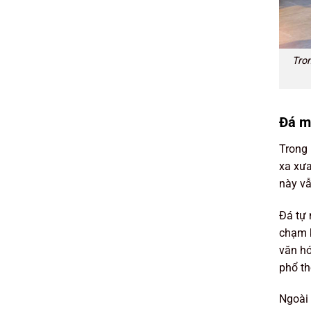
Tron
Đá m
Trong 
xa xưa
này vẫ
Đá tự 
chạm k
văn hó
phổ th
Ngoài 