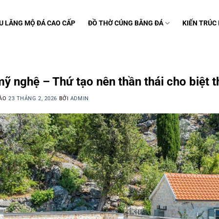
U LĂNG MỘ ĐÁ CAO CẤP
ĐỒ THỜ CÚNG BẰNG ĐÁ
KIẾN TRÚC
C
ỹ nghệ – Thứ tạo nên thần thái cho biệt t
VÀO
23 THÁNG 2, 2026
BỞI
ADMIN