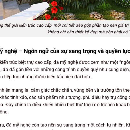
g thế giới kiến trúc cao cấp, mỗi chi tiết đều góp phần tạo nên giá trị 
không chỉ cần thiết kế đẹp mà còn phải có “
ỹ nghệ – Ngôn ngữ của sự sang trọng và quyền lự
kiến trúc biệt thự cao cấp, đá mỹ nghệ được xem như một “ngôn 
, đá đã gắn liền với những công trình quyền quý như cung điện,
n tiếp tục nhưng được biến tấu hiện đại hơn.
nhiên mang lại cảm giác chắc chắn, vững bền và trường tồn theo
hắc tinh xảo, các sản phẩm như tượng, phù điêu hay trụ cổng
a. Đây chính là điều khiến nhiều biệt thự triệu đô trở nên khác 
ông.
ra, đá mỹ nghệ còn tạo nên sự sang trọng một cách tự nhiên. K