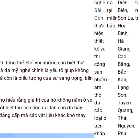
nghệ
đá
Điện
t
Sài
tại
Biên,
m
Gòn
miền
Sơn La,
t
thực
bắc:
Hòa
hiện
Bình,
thiết
Hà
kế và
Giang,
thi
Cao
trị tổng thể. Đối với những căn biệt thự
công
Bằng,
 Và đá mỹ nghệ chính là yếu tố giúp không
sản
Bắc
mà còn là biểu tượng của sự sang trọng, bền
phẩm
Kạn,
am
Lạng
thờ
Sơn,
ọ hiểu rằng giá trị của nó không nằm ở vẻ
đá
Tuyên
t biệt thự có cổng đá, lan can đá hay
các
Quang,
đẳng cấp mà các vật liệu khác khó thay
loại ở
Thái
trên
Nguyên,
khắp
Phú