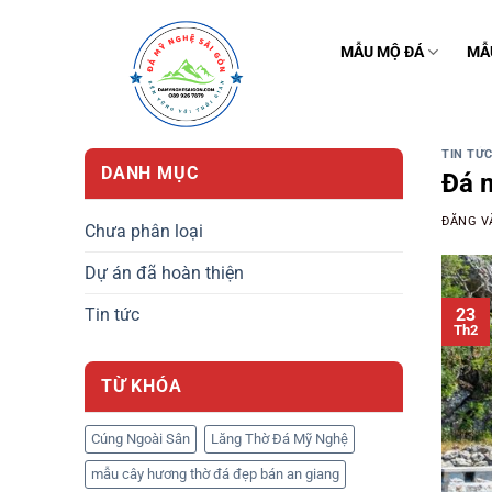
Bỏ
qua
MẪU MỘ ĐÁ
MẪ
nội
dung
TIN TỨ
DANH MỤC
Đá m
ĐĂNG 
Chưa phân loại
Dự án đã hoàn thiện
23
Tin tức
Th2
TỪ KHÓA
Cúng Ngoài Sân
Lăng Thờ Đá Mỹ Nghệ
mẫu cây hương thờ đá đẹp bán an giang