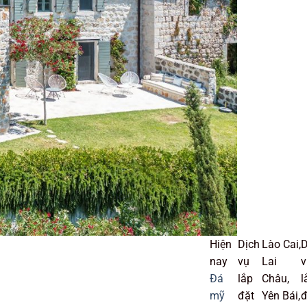
Hiện
Dịch
Lào Cai,
D
nay
vụ
Lai
v
Đá
lắp
Châu,
l
mỹ
đặt
Yên Bái,
đ