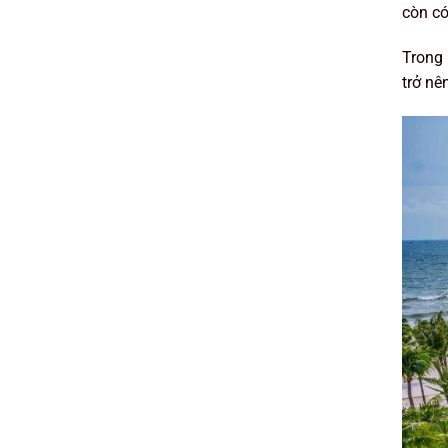
còn có
Trong 
trở nê