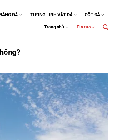
 BẰNG ĐÁ
TƯỢNG LINH VẬT ĐÁ
CỘT ĐÁ
Trang chủ
Tin tức
không?