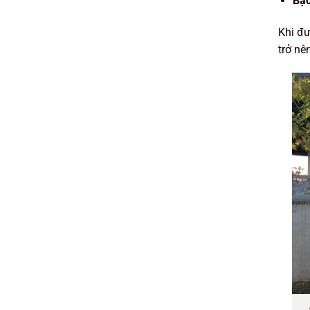
Bậc
Khi đư
trở nê