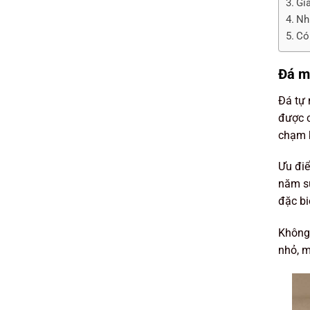
Gi
Nh
Có
Đá mỹ
Đá tự 
được c
chạm k
Ưu điể
năm sử
đặc bi
Không 
nhỏ, m