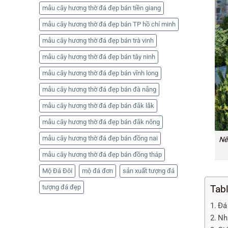
mẫu cây hương thờ đá đẹp bán tiền giang
mẫu cây hương thờ đá đẹp bán TP hồ chí minh
mẫu cây hương thờ đá đẹp bán trà vinh
mẫu cây hương thờ đá đẹp bán tây ninh
mẫu cây hương thờ đá đẹp bán vĩnh long
mẫu cây hương thờ đá đẹp bán đà nẵng
mẫu cây hương thờ đá đẹp bán đắk lắk
mẫu cây hương thờ đá đẹp bán đắk nông
mẫu cây hương thờ đá đẹp bán đồng nai
Nế
mẫu cây hương thờ đá đẹp bán đồng tháp
Mộ Đá Đôi
mộ đá đơn
sản xuất tượng đá
Tab
tượng đá đẹp
Đá
Nh