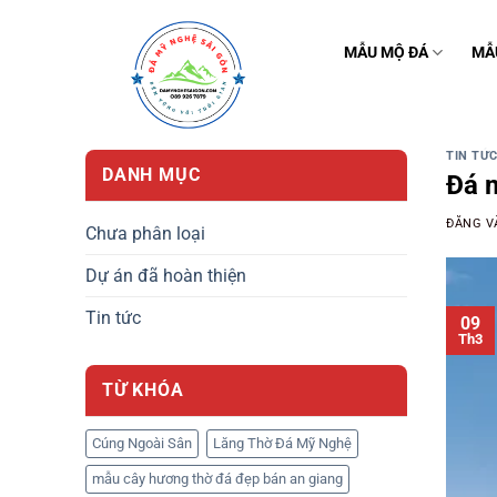
Bỏ
qua
MẪU MỘ ĐÁ
MẪ
nội
dung
TIN TỨ
DANH MỤC
Đá m
ĐĂNG 
Chưa phân loại
Dự án đã hoàn thiện
Tin tức
09
Th3
TỪ KHÓA
Cúng Ngoài Sân
Lăng Thờ Đá Mỹ Nghệ
mẫu cây hương thờ đá đẹp bán an giang