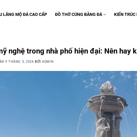
U LĂNG MỘ ĐÁ CAO CẤP
ĐỒ THỜ CÚNG BẰNG ĐÁ
KIẾN TRÚC
C
ỹ nghệ trong nhà phố hiện đại: Nên hay 
VÀO
9 THÁNG 3, 2026
BỞI
ADMIN