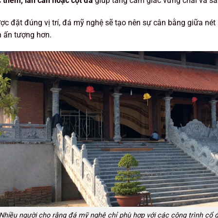
 thềm, lan can hoặc cột đá
giúp tăng cảm giác vững chãi và sa
ợc đặt đúng vị trí, đá mỹ nghệ sẽ tạo nên sự cân bằng giữa nét h
n ấn tượng hơn.
Nhiều người cho rằng đá mỹ nghệ chỉ phù hợp với các công trình cổ đ