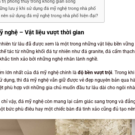
á trị phong thủy trong không gian sống
ững lưu ý khi sử dụng đá mỹ nghệ trong nhà phố
 nên sử dụng đá mỹ nghệ trong nhà phố hiện đại?
 nghệ – Vật liệu vượt thời gian
nhiên từ lâu đã được xem là một trong những vật liệu bền vững
hế tác từ những khối đá tự nhiên như đá granite, đá cẩm thạch 
hắc tinh xảo bởi những nghệ nhân lành nghề.
m lớn nhất của đá mỹ nghệ chính là
độ bền vượt trội
. Trong khi
 dụng, thì đá mỹ nghệ vẫn giữ được vẻ đẹp nguyên bản qua h
ệt phù hợp với những gia chủ muốn đầu tư lâu dài cho ngôi nh
chỉ vậy, đá mỹ nghệ còn mang lại cảm giác sang trọng và đẳn
ột bức phù điêu hay một chiếc bàn đá tinh xảo cũng đủ tạo nên