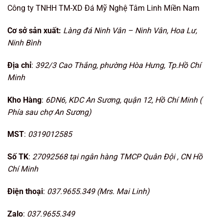
Công ty TNHH TM-XD Đá Mỹ Nghệ Tâm Linh Miền Nam
Cơ sở sản xuất:
Làng đá Ninh Vân – Ninh Vân, Hoa Lư,
Ninh Bình
Địa chỉ
:
392/3 Cao Thắng, phường Hòa Hưng, Tp.Hồ Chí
Minh
Kho Hàng
:
6DN6, KDC An Sương, quận 12, Hồ Chí Minh (
Phía sau chợ An Sương)
MST
:
0319012585
Số TK
:
27092568 tại ngân hàng TMCP Quân Đội , CN Hồ
Chí Minh
Điện thoại
:
037.9655.349 (Mrs. Mai Linh)
Zalo
:
037.9655.349