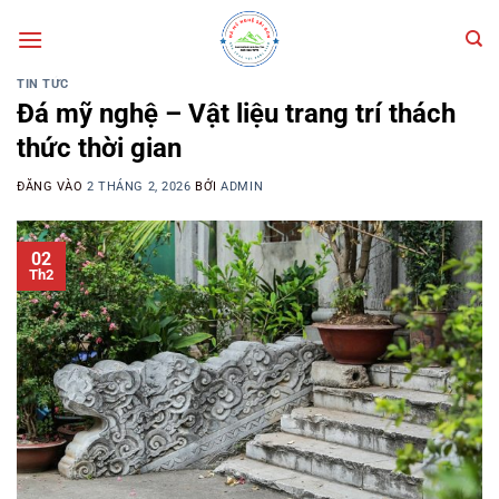
Bỏ
qua
nội
TIN TỨC
dung
Đá mỹ nghệ – Vật liệu trang trí thách
thức thời gian
ĐĂNG VÀO
2 THÁNG 2, 2026
BỞI
ADMIN
02
Th2