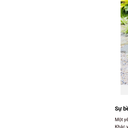
Sự b
Một yế
Khác v