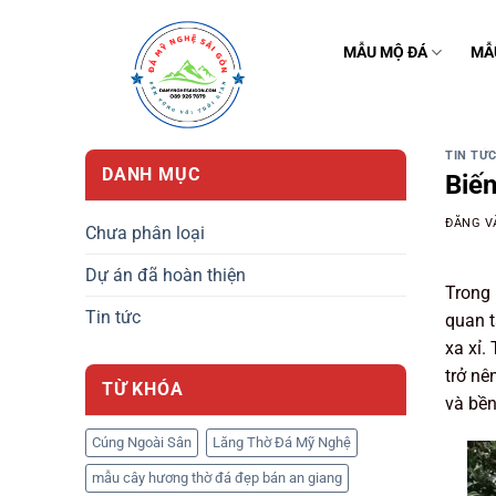
Bỏ
qua
MẪU MỘ ĐÁ
MẪ
nội
dung
TIN TỨ
DANH MỤC
Biế
ĐĂNG 
Chưa phân loại
Dự án đã hoàn thiện
Trong 
Tin tức
quan t
xa xỉ.
trở nê
TỪ KHÓA
và bền
Cúng Ngoài Sân
Lăng Thờ Đá Mỹ Nghệ
mẫu cây hương thờ đá đẹp bán an giang