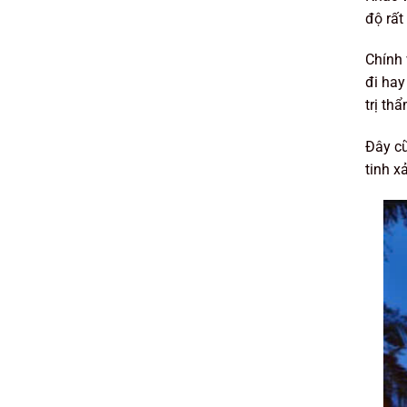
độ rất 
Chính 
đi hay
trị th
Đây cũ
tinh x