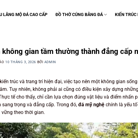
U LĂNG MỘ ĐÁ CAO CẤP
ĐỒ THỜ CÚNG BẰNG ĐÁ
KIẾN TRÚC
C
n không gian tầm thường thành đẳng cấp 
VÀO
10 THÁNG 3, 2026
BỞI
ADMIN
kiến trúc và trang trí hiện đại, việc tạo nên một không gian sống
âm. Tuy nhiên, không phải ai cũng có điều kiện xây dựng những
 Thực tế cho thấy, chỉ cần lựa chọn đúng vật liệu và điểm nhấn
n sang trọng và đẳng cấp. Trong đó,
đá mỹ nghệ
chính là yếu t
 vững theo thời gian.