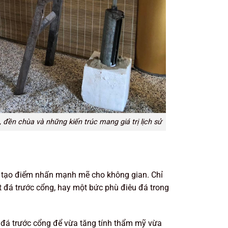
 đền chùa và những kiến trúc mang giá trị lịch sử
g tạo điểm nhấn mạnh mẽ cho không gian. Chỉ
ật đá trước cổng, hay một bức phù điêu đá trong
g đá trước cổng để vừa tăng tính thẩm mỹ vừa