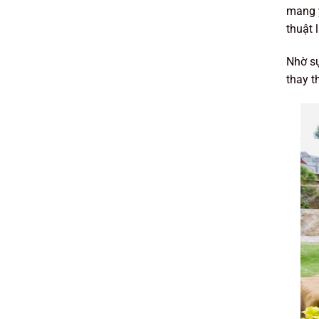
mang ý
thuật 
Nhờ sự
thay t