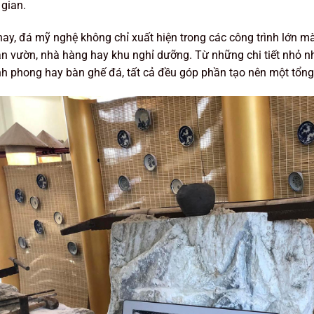
gian.
ay, đá mỹ nghệ không chỉ xuất hiện trong các công trình lớn mà
ân vườn, nhà hàng hay khu nghỉ dưỡng. Từ những chi tiết nhỏ nh
nh phong hay bàn ghế đá, tất cả đều góp phần tạo nên một tổng 