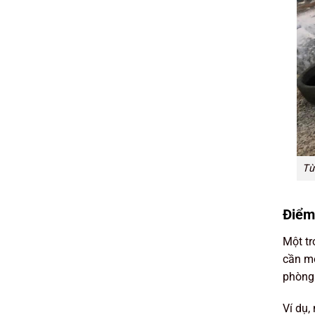
Từ
Điểm
Một tr
cần mộ
phòng 
Ví dụ,