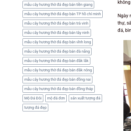
không 
mẫu cây hương thờ đá đẹp bán tiền giang
mẫu cây hương thờ đá đẹp bán TP hồ chí minh
Ngày n
thự, s
mẫu cây hương thờ đá đẹp bán trà vinh
đá, bì
mẫu cây hương thờ đá đẹp bán tây ninh
mẫu cây hương thờ đá đẹp bán vĩnh long
mẫu cây hương thờ đá đẹp bán đà nẵng
mẫu cây hương thờ đá đẹp bán đắk lắk
mẫu cây hương thờ đá đẹp bán đắk nông
mẫu cây hương thờ đá đẹp bán đồng nai
mẫu cây hương thờ đá đẹp bán đồng tháp
Mộ Đá Đôi
mộ đá đơn
sản xuất tượng đá
tượng đá đẹp