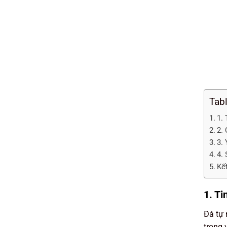
Tab
1.
2. 
3. 
4. 
Kế
1. Ti
Đá tự 
trong 