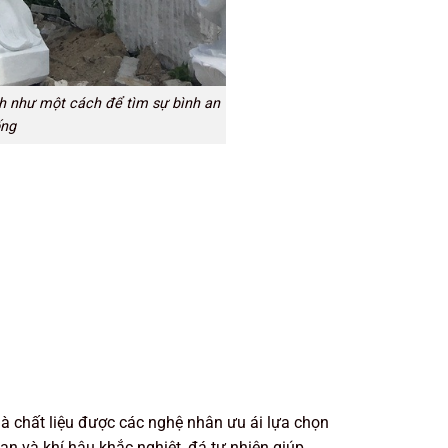
nh như một cách để tìm sự bình an
ống
là chất liệu được các nghệ nhân ưu ái lựa chọn
ian và khí hậu khắc nghiệt, đá tự nhiên giúp