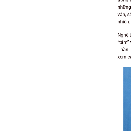
những
vân, s
nhiên.
Nghệ t
“tâm” 
Thần T
xem cả