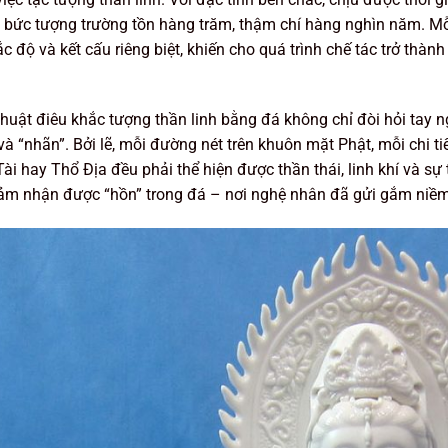
 bức tượng trường tồn hàng trăm, thậm chí hàng nghìn năm. M
ắc độ và kết cấu riêng biệt, khiến cho quá trình chế tác trở thàn
huật điêu khắc tượng thần linh bằng đá không chỉ đòi hỏi tay 
và “nhãn”. Bởi lẽ, mỗi đường nét trên khuôn mặt Phật, mỗi chi t
ài hay Thổ Địa đều phải thể hiện được thần thái, linh khí và s
m nhận được “hồn” trong đá – nơi nghệ nhân đã gửi gắm niềm t