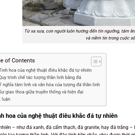
Từ xa xưa, con người luôn hướng đến tín ngưỡng, tâm li
và niềm tin trong cuộc s
le of Contents
 Tinh hoa của nghệ thuật điêu khắc đá tự nhiên
Quy trình chế tác tượng thần linh bằng đá
Ý nghĩa tâm linh và văn hóa của tượng đá thần linh
Sự giao thoa giữa truyền thống và hiện đại
t luận
nh hoa của nghệ thuật điêu khắc đá tự nhiên
nhiên – như đá xanh, đá cẩm thạch, đá granite, hay đá trắng – 
việc tạc tượng thần linh. Với đặc tính bền chắc, chịu được thời g