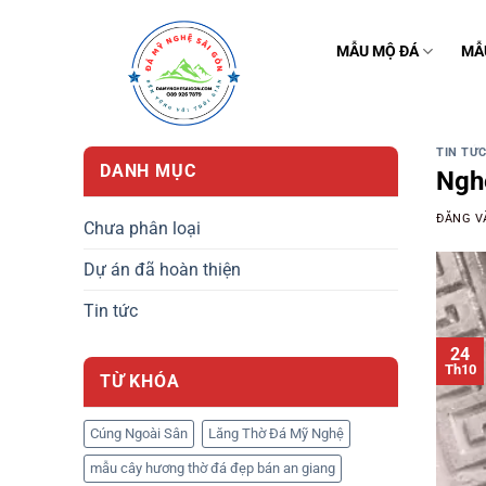
Bỏ
qua
MẪU MỘ ĐÁ
MẪ
nội
dung
TIN TỨ
DANH MỤC
Nghệ
ĐĂNG 
Chưa phân loại
Dự án đã hoàn thiện
Tin tức
24
Th10
TỪ KHÓA
Cúng Ngoài Sân
Lăng Thờ Đá Mỹ Nghệ
mẫu cây hương thờ đá đẹp bán an giang