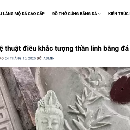
U LĂNG MỘ ĐÁ CAO CẤP
ĐỒ THỜ CÚNG BẰNG ĐÁ
KIẾN TRÚC
C
 thuật điêu khắc tượng thần linh bằng đá
VÀO
24 THÁNG 10, 2025
BỞI
ADMIN