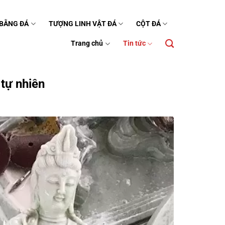
 BẰNG ĐÁ
TƯỢNG LINH VẬT ĐÁ
CỘT ĐÁ
Trang chủ
Tin tức
 tự nhiên