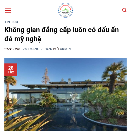
Bỏ
qua
nội
TIN TỨC
dung
Không gian đẳng cấp luôn có dấu ấn
đá mỹ nghệ
ĐĂNG VÀO
28 THÁNG 2, 2026
BỞI
ADMIN
28
Th2