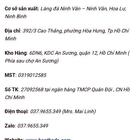
Cơ sở sản xuất:
Làng đá Ninh Vân – Ninh Vân, Hoa Lư,
Ninh Bình
Địa chỉ
:
392/3 Cao Thắng, phường Hòa Hưng, Tp.Hồ Chí
Minh
Kho Hàng
:
6DN6, KDC An Sương, quận 12, Hồ Chí Minh (
Phía sau chợ An Sương)
MST
:
0319012585
Số TK
:
27092568 tại ngân hàng TMCP Quân Đội , CN Hồ
Chí Minh
Điện thoại
:
037.9655.349 (Mrs. Mai Linh)
Zalo
:
037.9655.349