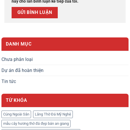
này cho lần bình luận kế tiếp của tôi.
DANH MỤC
Chưa phân loại
Dự án đã hoàn thiện
Tin tức
TỪ KHÓA
Cúng Ngoài Sân
Lăng Thờ Đá Mỹ Nghệ
mẫu cây hương thờ đá đẹp bán an giang