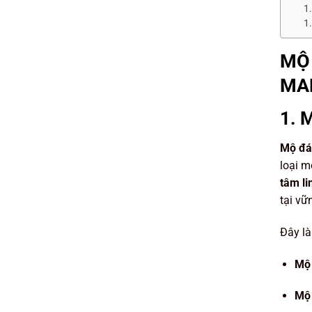
MỘ 
MAN
1. 
Mộ đá
loại m
tâm li
tại vữ
Đây là
Mộ 
Mộ 