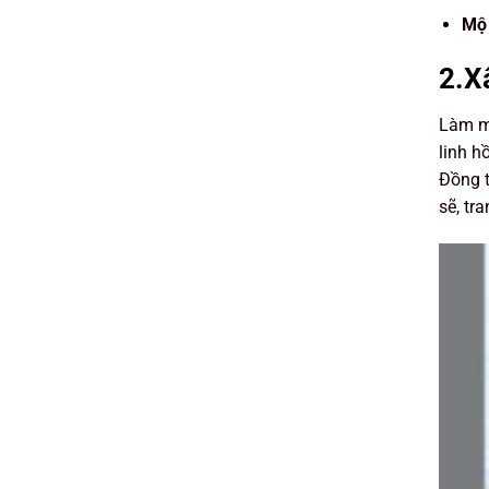
Mộ 
2.X
Làm mộ
linh h
Đồng t
sẽ, tr