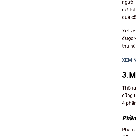
người 
nơi tố
quá cố
Xét về
được x
thu hú
XEM N
3.M
Thông
cũng t
4 phần
Phần
Phần đ