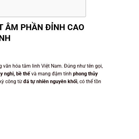
T ÂM PHẦN ĐỈNH CAO
INH
g văn hóa tâm linh Việt Nam. Đúng như tên gọi,
y nghi, bề thế
và mang đậm tính
phong thủy
kỳ công từ
đá tự nhiên nguyên khối
, có thể tồn