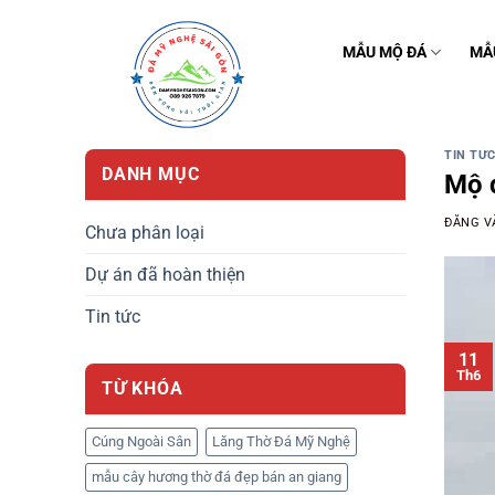
Bỏ
qua
MẪU MỘ ĐÁ
MẪ
nội
dung
TIN TỨ
DANH MỤC
Mộ đ
ĐĂNG 
Chưa phân loại
Dự án đã hoàn thiện
Tin tức
11
Th6
TỪ KHÓA
Cúng Ngoài Sân
Lăng Thờ Đá Mỹ Nghệ
mẫu cây hương thờ đá đẹp bán an giang