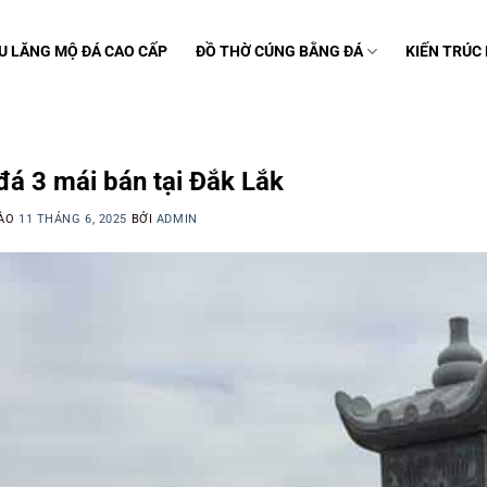
U LĂNG MỘ ĐÁ CAO CẤP
ĐỒ THỜ CÚNG BẰNG ĐÁ
KIẾN TRÚC
C
á 3 mái bán tại Đắk Lắk
VÀO
11 THÁNG 6, 2025
BỞI
ADMIN