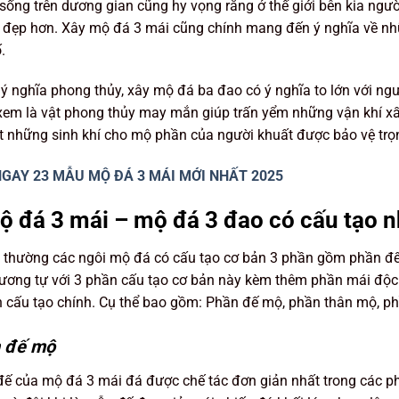
sống trên dương gian cũng hy vọng rằng ở thế giới bên kia ngư
t đẹp hơn. Xây mộ đá 3 mái cũng chính mang đến ý nghĩa về n
.
 ý nghĩa phong thủy, xây mộ đá ba đao có ý nghĩa to lớn với ng
em là vật phong thủy may mắn giúp trấn yểm những vận khí xấu
t những sinh khí cho mộ phần của người khuất được bảo vệ trọ
GAY 23 MẪU MỘ ĐÁ 3 MÁI MỚI NHẤT 2025
ộ đá 3 mái – mộ đá 3 đao có cấu tạo n
 thường các ngôi mộ đá có cấu tạo cơ bản 3 phần gồm phần đ
ương tự với 3 phần cấu tạo cơ bản này kèm thêm phần mái độc 
 cấu tạo chính. Cụ thể bao gồm: Phần đế mộ, phần thân mộ, p
 đế mộ
ế của mộ đá 3 mái đá được chế tác đơn giản nhất trong các ph