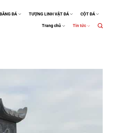
 BẰNG ĐÁ
TƯỢNG LINH VẬT ĐÁ
CỘT ĐÁ
Trang chủ
Tin tức