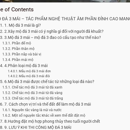
le of Contents
 ĐÁ 3 MÁI – TÁC PHẨM NGHỆ THUẬT ÂM PHẦN ĐỈNH CAO MANG
1. Mộ đá 3 mái là gì?
2.Xây mộ đá 3 mái có ý nghĩa gì đối với người đã khuất?
3.Mộ đá 3 mái – mộ đá 3 đao có cấu tạo như thế nào?
Phần đế mộ
Phần thân mộ
Phần nắp và bài vị
Phần mái mộ
4.Phân loại mộ đá 3 mái
Mẫu mộ đá 3 mái đơn
Mẫu mộ đá 3 mái đôi
6.Mộ đá 3 mái được chế tác từ những loại đá nào?
Chế tác mộ đá 3 mái từ đá xanh
Chế tác mộ đá 3 mái từ đá vàng
Chế tác mộ đá 3 mái từ đá trắng
7. Cách chọn vị trí và thế đất để làm mộ đá 3 mái
Nguyên tắc vàng là núi và nước
Một số nguyên tắc khác về xem thế đất đặt mộ
8.Hướng đặt mộ hợp phong thủy theo tuổi người chết
9. LƯU Ý KHI THI CÔNG MỘ ĐÁ 3 MÁI